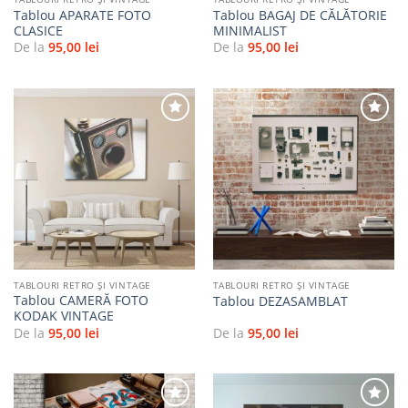
Tablou APARATE FOTO
Tablou BAGAJ DE CĂLĂTORIE
CLASICE
MINIMALIST
De la
95,00
lei
De la
95,00
lei
Adaugă
Adaugă
la
la
favorite
favorite
TABLOURI RETRO ȘI VINTAGE
TABLOURI RETRO ȘI VINTAGE
Tablou CAMERĂ FOTO
Tablou DEZASAMBLAT
KODAK VINTAGE
De la
95,00
lei
De la
95,00
lei