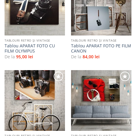
Adaugă
Adaugă
la
la
favorite
favorite
TABLOURI RETRO ȘI VINTAGE
TABLOURI RETRO ȘI VINTAGE
Tablou APARAT FOTO CU
Tablou APARAT FOTO PE FILM
FILM OLYMPUS
CANON
De la
95,00
lei
De la
84,00
lei
Adaugă
Adaugă
la
la
favorite
favorite
TABLOURI RETRO ȘI VINTAGE
TABLOURI RETRO ȘI VINTAGE