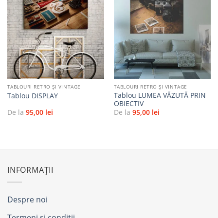
Adaugă
Adaugă
la
la
favorite
favorite
TABLOURI RETRO ȘI VINTAGE
TABLOURI RETRO ȘI VINTAGE
Tablou LUMEA VĂZUTĂ PRIN
Tablou DISPLAY
OBIECTIV
De la
95,00
lei
De la
95,00
lei
INFORMAȚII
Despre noi
Termeni și condiții