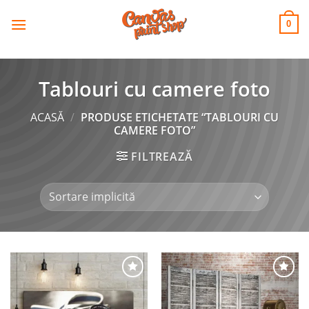
CANVAS
Skip
to
PRINT SHOP
0
content
Tablouri cu camere foto
ACASĂ
/
PRODUSE ETICHETATE “TABLOURI CU
CAMERE FOTO”
FILTREAZĂ