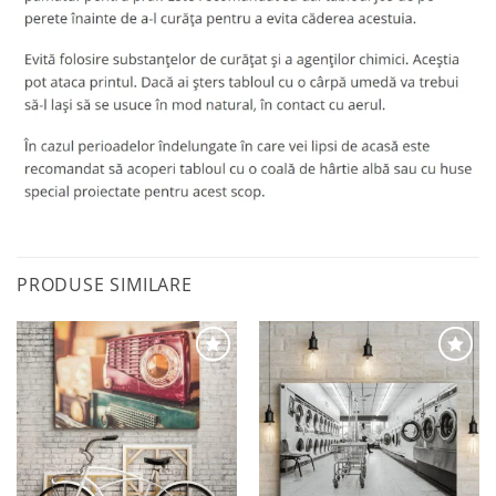
PRODUSE SIMILARE
Adaugă
Adaugă
la
la
favorite
favorite