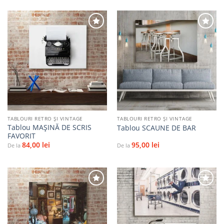
Adaugă
Adaugă
la
la
favorite
favorite
TABLOURI RETRO ȘI VINTAGE
TABLOURI RETRO ȘI VINTAGE
Tablou MAȘINĂ DE SCRIS
Tablou SCAUNE DE BAR
FAVORIT
84,00
lei
95,00
lei
De la
De la
Adaugă
Adaugă
la
la
favorite
favorite