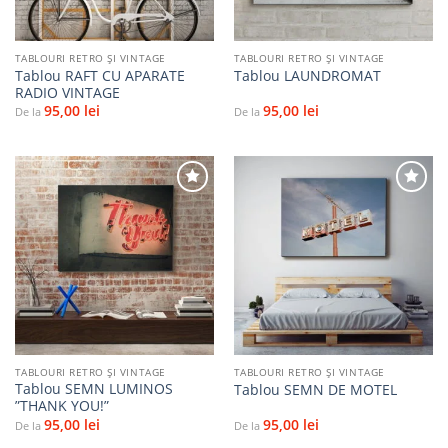
TABLOURI RETRO ȘI VINTAGE
TABLOURI RETRO ȘI VINTAGE
Tablou RAFT CU APARATE
Tablou LAUNDROMAT
RADIO VINTAGE
95,00
lei
95,00
lei
De la
De la
Adaugă
Adaugă
la
la
favorite
favorite
TABLOURI RETRO ȘI VINTAGE
TABLOURI RETRO ȘI VINTAGE
Tablou SEMN LUMINOS
Tablou SEMN DE MOTEL
”THANK YOU!”
95,00
lei
95,00
lei
De la
De la