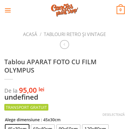
CANVAS
Skip
to
PRINT SHOP
0
content
ACASĂ
/
TABLOURI RETRO ȘI VINTAGE
Tablou APARAT FOTO CU FILM
OLYMPUS
95,00
lei
De la
undefined
DESELECTEAZĂ
Alege dimensiune
: 45x30cm
45x30cm
60x40cm
90x60cm
120x80cm