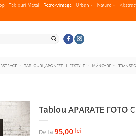
op
Tablouri Metal
Retro/vintage
Urban
Natură
Abstrac
ABSTRACT
TABLOURI JAPONEZE
LIFESTYLE
MÂNCARE
TRANSP
Tablou APARATE FOTO C
95,00
lei
De la
Adaugă