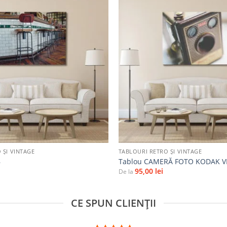
Adaugă
la
favorite
+
 ȘI VINTAGE
TABLOURI RETRO ȘI VINTAGE
B
Tablou CAMERĂ FOTO KODAK V
95,00
lei
De la
CE SPUN CLIENȚII