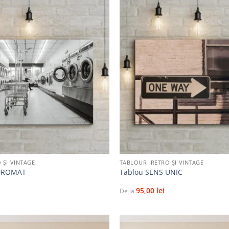
Adaugă
la
favorite
+
 ȘI VINTAGE
TABLOURI RETRO ȘI VINTAGE
DROMAT
Tablou SENS UNIC
95,00
lei
De la