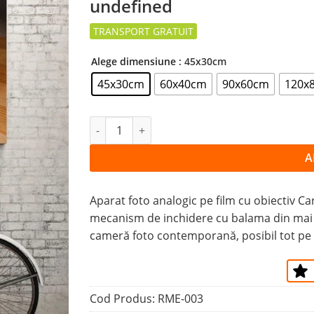
undefined
la
favorite
Alege dimensiune
: 45x30cm
45x30cm
60x40cm
90x60cm
120x
Cantitate Tablou APARATE FOTO CLASICE
A
Aparat foto analogic pe film cu obiectiv Ca
mecanism de inchidere cu balama din mai mu
cameră foto contemporană, posibil tot pe 
Cod Produs:
RME-003