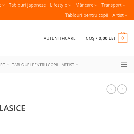
t
Tablouri japoneze
Lifestyle
Mâncare
Transport
Tablouri pentru copii
Artist
AUTENTIFICARE
COȘ /
0,00
LEI
0
ORT
TABLOURI PENTRU COPII
ARTIST
LASICE