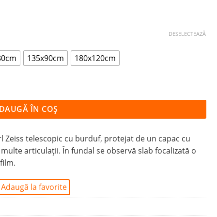
DESELECTEAZĂ
80cm
135x90cm
180x120cm
DAUGĂ ÎN COȘ
rl Zeiss telescopic cu burduf, protejat de un capac cu
lte articulații. În fundal se observă slab focalizată o
film.
Adaugă la favorite