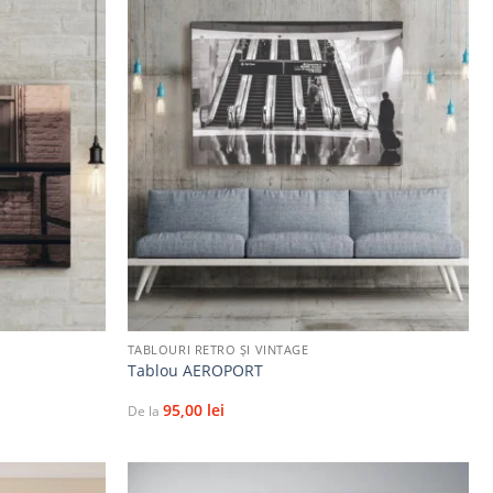
Adaugă
Adaugă
la
la
favorite
favorite
+
TABLOURI RETRO ȘI VINTAGE
Tablou AEROPORT
95,00
lei
De la