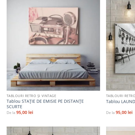
Adaugă
la
favorite
+
+
TABLOURI RETRO ȘI VINTAGE
TABLOURI RETRO
Tablou STAȚIE DE EMISIE PE DISTANȚE
Tablou LAUN
SCURTE
95,00
lei
95,00
lei
De la
De la