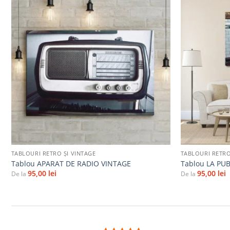
Adaugă
la
favorite
+
+
TABLOURI RETRO ȘI VINTAGE
TABLOURI RETRO
Tablou APARAT DE RADIO VINTAGE
Tablou LA PU
95,00
lei
95,00
lei
De la
De la