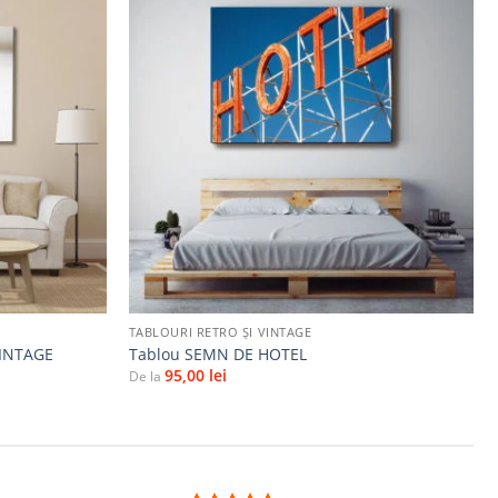
Adaugă
Adaugă
la
la
favorite
favorite
+
TABLOURI RETRO ȘI VINTAGE
INTAGE
Tablou SEMN DE HOTEL
95,00
lei
De la