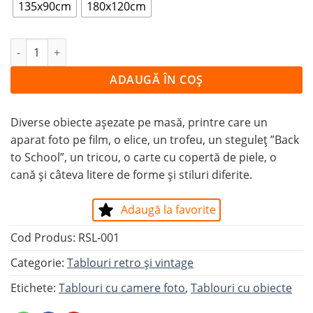
135x90cm
180x120cm
Cantitate Tablou DISPLAY
ADAUGĂ ÎN COȘ
Diverse obiecte așezate pe masă, printre care un
aparat foto pe film, o elice, un trofeu, un steguleț ”Back
to School”, un tricou, o carte cu copertă de piele, o
cană și câteva litere de forme și stiluri diferite.
Adaugă la favorite
Cod Produs:
RSL-001
Categorie:
Tablouri retro și vintage
Etichete:
Tablouri cu camere foto
,
Tablouri cu obiecte