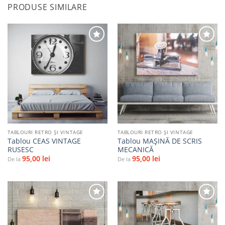
PRODUSE SIMILARE
Adaugă
Adaugă
la
la
favorite
favorite
TABLOURI RETRO ȘI VINTAGE
TABLOURI RETRO ȘI VINTAGE
Tablou CEAS VINTAGE
Tablou MAȘINĂ DE SCRIS
RUSESC
MECANICĂ
95,00
lei
95,00
lei
De la
De la
Adaugă
Adaugă