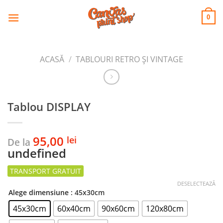
CANVAS
Skip
to
PRINT SHOP
0
content
ACASĂ
/
TABLOURI RETRO ȘI VINTAGE
Tablou DISPLAY
95,00
lei
De la
undefined
DESELECTEAZĂ
Alege dimensiune
: 45x30cm
45x30cm
60x40cm
90x60cm
120x80cm