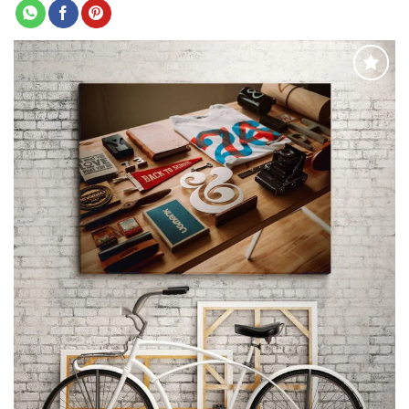
Adaugă
la
favorite