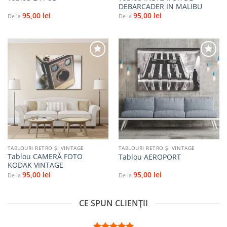
DEBARCADER IN MALIBU
95,00
lei
95,00
lei
De la
De la
Adaugă
Adaugă
la
la
favorite
favorite
TABLOURI RETRO ȘI VINTAGE
TABLOURI RETRO ȘI VINTAGE
Tablou CAMERĂ FOTO
Tablou AEROPORT
KODAK VINTAGE
95,00
lei
95,00
lei
De la
De la
CE SPUN CLIENȚII