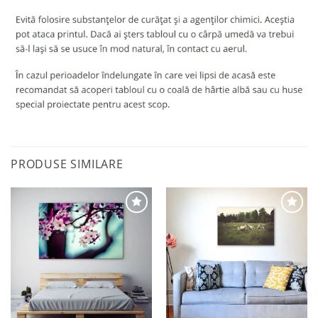
PRODUSE SIMILARE
Adaugă
Adaugă
la
la
favorite
favorite