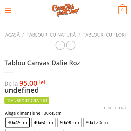
CANVAS
Skip
to
PRINT SHOP
0
content
ACASĂ
/
TABLOURI CU NATURĂ
/
TABLOURI CU FLORI
Tablou Canvas Dalie Roz
95,00
lei
De la
undefined
DESELECTEAZĂ
Alege dimensiune
: 30x45cm
30x45cm
40x60cm
60x90cm
80x120cm