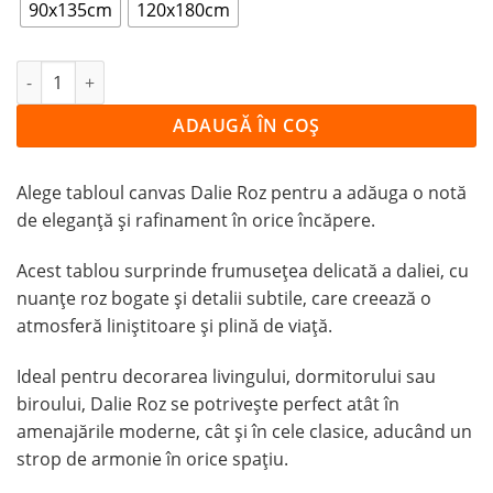
90x135cm
120x180cm
Cantitate Tablou Canvas Dalie Roz
ADAUGĂ ÎN COȘ
Alege tabloul canvas Dalie Roz pentru a adăuga o notă
de eleganță și rafinament în orice încăpere.
Acest tablou surprinde frumusețea delicată a daliei, cu
nuanțe roz bogate și detalii subtile, care creează o
atmosferă liniștitoare și plină de viață.
Ideal pentru decorarea livingului, dormitorului sau
biroului, Dalie Roz se potrivește perfect atât în
amenajările moderne, cât și în cele clasice, aducând un
strop de armonie în orice spațiu.