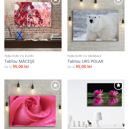
Adaugă
Adaugă
la
la
favorite
favorite
TABLOURI CU FLORI
TABLOURI CU ANIMALE
Tablou MĂCEŞE
Tablou URS POLAR
95,00
lei
95,00
lei
De la
De la
Adaugă
Adaugă
la
la
favorite
favorite