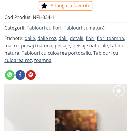
Adaugă la favorite
Cod Produs:
NFL-034-1
Categorii:
Tablouri cu flori
,
Tablouri cu natură
Etichete:
dalie
,
dalie roz
,
dalii
,
detalii
,
flori
,
flori toamna
,
macro
,
peisaj toamna
,
peisaje
,
peisaje naturale
,
tablou
natura
,
Tablouri cu culoarea portocaliu
,
Tablouri cu
culoarea roz
,
toamna
Adaugă
la
favorite