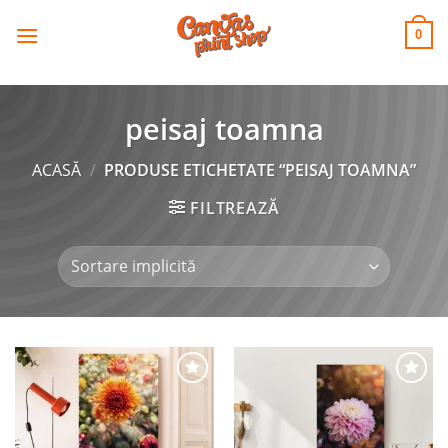
CANVAS
Skip
to
PRINT SHOP
0
content
peisaj toamna
ACASĂ
/
PRODUSE ETICHETATE “PEISAJ TOAMNA”
FILTREAZĂ
Adaugă
Adaugă
la
la