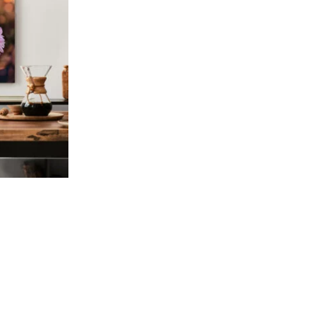
Adaugă
la
favorite