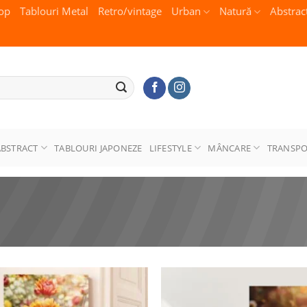
op
Tablouri Metal
Retro/vintage
Urban
Natură
Abstrac
ABSTRACT
TABLOURI JAPONEZE
LIFESTYLE
MÂNCARE
TRANSP