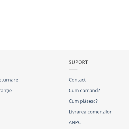
SUPORT
returnare
Contact
ranție
Cum comand?
Cum plătesc?
Livrarea comenzilor
ANPC