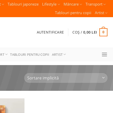
t
Tablouri japoneze
Lifestyle
Mâncare
Transport
Tablouri pentru copii
Artist
AUTENTIFICARE
COȘ /
0,00
LEI
0
ORT
TABLOURI PENTRU COPII
ARTIST