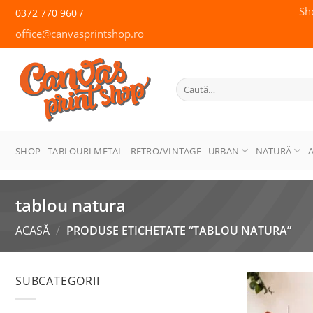
Skip
Sh
0372 770 960 /
to
office@canvasprintshop.ro
content
CANVAS
PRINT SHOP
Caută
după:
SHOP
TABLOURI METAL
RETRO/VINTAGE
URBAN
NATURĂ
tablou natura
ACASĂ
/
PRODUSE ETICHETATE “TABLOU NATURA”
SUBCATEGORII