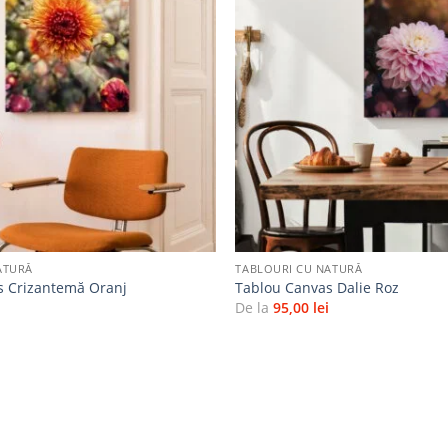
Adaugă
la
favorite
+
ATURĂ
TABLOURI CU NATURĂ
s Crizantemă Oranj
Tablou Canvas Dalie Roz
i
De la
95,00
lei