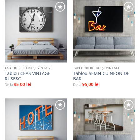
Adaugă
Adaugă
la
la
favorite
favorite
TABLOURI RETRO ȘI VINTAGE
TABLOURI RETRO ȘI VINTAGE
Tablou CEAS VINTAGE
Tablou SEMN CU NEON DE
RUSESC
BAR
95,00
lei
95,00
lei
De la
De la
Adaugă
Adaugă
la
la
favorite
favorite