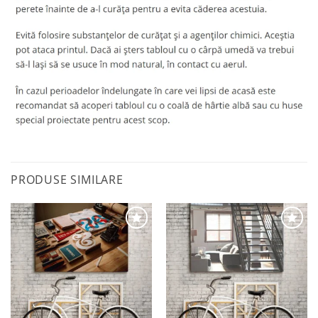
PRODUSE SIMILARE
Adaugă
Adaugă
la
la
favorite
favorite