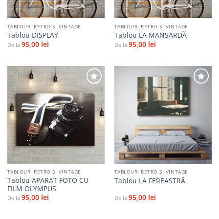
TABLOURI RETRO ȘI VINTAGE
TABLOURI RETRO ȘI VINTAGE
Tablou DISPLAY
Tablou LA MANSARDĂ
95,00
lei
95,00
lei
De la
De la
Adaugă
Adaugă
la
la
favorite
favorite
TABLOURI RETRO ȘI VINTAGE
TABLOURI RETRO ȘI VINTAGE
Tablou APARAT FOTO CU
Tablou LA FEREASTRĂ
FILM OLYMPUS
95,00
lei
95,00
lei
De la
De la