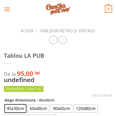
CANVAS
Skip
to
PRINT SHOP
0
content
ACASĂ
/
TABLOURI RETRO ȘI VINTAGE
Tablou LA PUB
95,00
lei
De la
undefined
DESELECTEAZĂ
Alege dimensiune
: 45x30cm
45x30cm
60x40cm
90x60cm
120x80cm