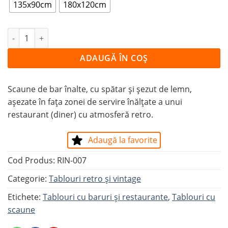
135x90cm
180x120cm
Cantitate Tablou LA PUB
ADAUGĂ ÎN COȘ
Scaune de bar înalte, cu spătar și șezut de lemn,
așezate în fața zonei de servire înălțate a unui
restaurant (diner) cu atmosferă retro.
Adaugă la favorite
Cod Produs:
RIN-007
Categorie:
Tablouri retro și vintage
Etichete:
Tablouri cu baruri și restaurante
,
Tablouri cu
scaune