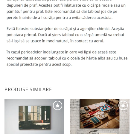
PRODUSE SIMILARE
Adaugă
Adaugă
la
la
favorite
favorite