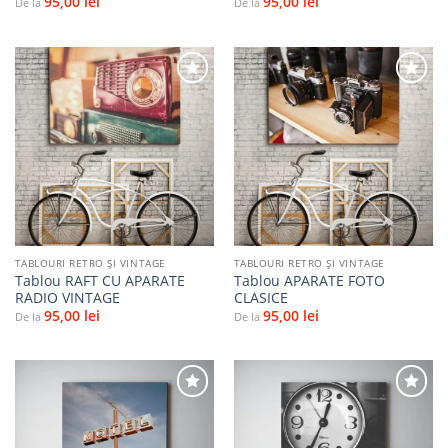
95,00
lei
95,00
lei
De la
De la
Adaugă
Adaugă
la
la
favorite
favorite
TABLOURI RETRO ȘI VINTAGE
TABLOURI RETRO ȘI VINTAGE
Tablou RAFT CU APARATE
Tablou APARATE FOTO
RADIO VINTAGE
CLASICE
95,00
lei
95,00
lei
De la
De la
Adaugă
Adaugă