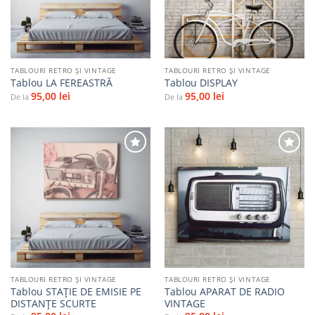
TABLOURI RETRO ȘI VINTAGE
TABLOURI RETRO ȘI VINTAGE
Tablou LA FEREASTRĂ
Tablou DISPLAY
95,00
lei
95,00
lei
De la
De la
Adaugă
Adaugă
la
la
favorite
favorite
TABLOURI RETRO ȘI VINTAGE
TABLOURI RETRO ȘI VINTAGE
Tablou STAȚIE DE EMISIE PE
Tablou APARAT DE RADIO
DISTANȚE SCURTE
VINTAGE