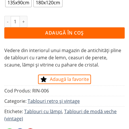
135x90cm
180x120cm
Cantitate Tablou MAGAZIN DE ANTICHITĂȚI
ADAUGĂ ÎN COȘ
Vedere din interiorul unui magazin de antichități pline
de tablouri cu rame de lemn, ceasuri de perete,
scaune, lămpi și vitrine cu pahare de cristal.
Adaugă la favorite
Cod Produs:
RIN-006
Categorie:
Tablouri retro și vintage
Etichete:
Tablouri cu lămpi
,
Tablouri de modă veche
(vintage)