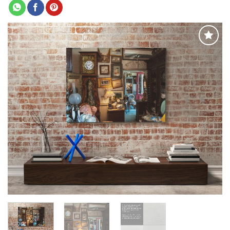
Adaugă
la
favorite