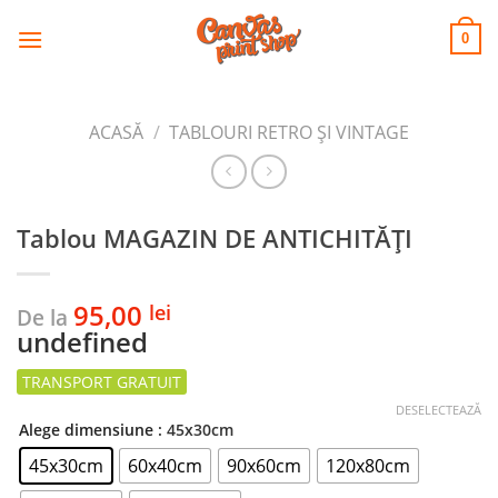
CANVAS
Skip
to
PRINT SHOP
0
content
ACASĂ
/
TABLOURI RETRO ȘI VINTAGE
Tablou MAGAZIN DE ANTICHITĂȚI
95,00
lei
De la
undefined
DESELECTEAZĂ
Alege dimensiune
: 45x30cm
45x30cm
60x40cm
90x60cm
120x80cm