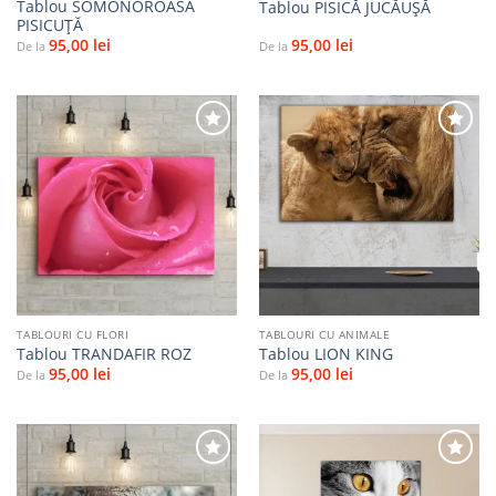
Tablou SOMONOROASA
Tablou PISICĂ JUCĂUȘĂ
PISICUȚĂ
95,00
lei
95,00
lei
De la
De la
Adaugă
Adaugă
la
la
favorite
favorite
TABLOURI CU FLORI
TABLOURI CU ANIMALE
Tablou TRANDAFIR ROZ
Tablou LION KING
95,00
lei
95,00
lei
De la
De la