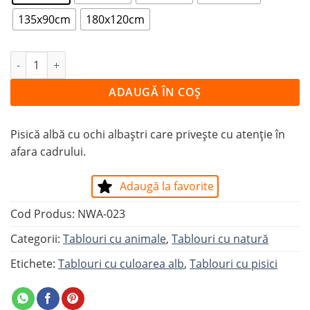
135x90cm
180x120cm
Cantitate Tablou PISICA ALBĂ
ADAUGĂ ÎN COȘ
Pisică albă cu ochi albaștri care privește cu atenție în
afara cadrului.
Adaugă la favorite
Cod Produs:
NWA-023
Categorii:
Tablouri cu animale
,
Tablouri cu natură
Etichete:
Tablouri cu culoarea alb
,
Tablouri cu pisici