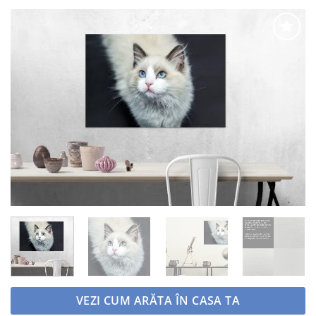
Adaugă
la
favorite
VEZI CUM ARĂTA ÎN CASA TA