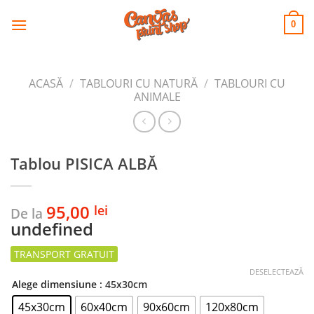
CANVAS
Skip
to
PRINT SHOP
0
content
ACASĂ
/
TABLOURI CU NATURĂ
/
TABLOURI CU
ANIMALE
Tablou PISICA ALBĂ
95,00
lei
De la
undefined
DESELECTEAZĂ
Alege dimensiune
: 45x30cm
45x30cm
60x40cm
90x60cm
120x80cm