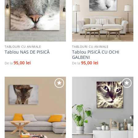
Adaugă
Adaugă
la
la
favorite
favorite
TABLOURI CU ANIMALE
TABLOURI CU ANIMALE
Tablou PISICĂ CU OCHI
Tablou NAS DE PISICĂ
GALBENI
95,00
lei
95,00
lei
De la
De la
Adaugă
Adaugă
la
la
favorite
favorite