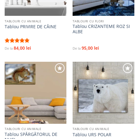
TABLOURI CU ANIMALE
TABLOURI CU FLORI
Tablou CRIZANTEME ROZ SI
Tablou PRIVIRE DE CÂINE
ALBE
84,00
lei
95,00
lei
Evaluat la
De la
De la
5.00
stele
din 5
Adaugă
Adaugă
la
la
favorite
favorite
TABLOURI CU ANIMALE
TABLOURI CU ANIMALE
Tablou SPĂRGĂTORUL DE
Tablou URS POLAR