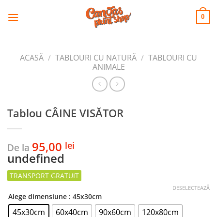
CANVAS
Skip
to
PRINT SHOP
0
content
ACASĂ
/
TABLOURI CU NATURĂ
/
TABLOURI CU
ANIMALE
Tablou CÂINE VISĂTOR
95,00
lei
De la
undefined
DESELECTEAZĂ
Alege dimensiune
: 45x30cm
45x30cm
60x40cm
90x60cm
120x80cm