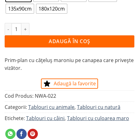
135x90cm
180x120cm
Cantitate Tablou CÂINE VISĂTOR
ADAUGĂ ÎN COȘ
Prim-plan cu cățeluș maroniu pe canapea care privește
vizător.
Adaugă la favorite
Cod Produs:
NWA-022
Categorii:
Tablouri cu animale
,
Tablouri cu natură
Etichete:
Tablouri cu câini
,
Tablouri cu culoarea maro