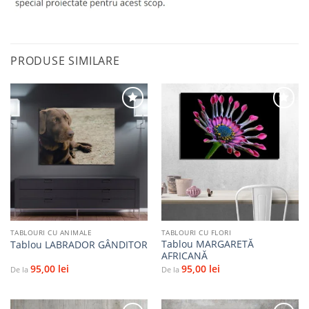
PRODUSE SIMILARE
Adaugă
Adaugă
la
la
favorite
favorite
TABLOURI CU ANIMALE
TABLOURI CU FLORI
Tablou MARGARETĂ
Tablou LABRADOR GÂNDITOR
AFRICANĂ
95,00
lei
95,00
lei
De la
De la