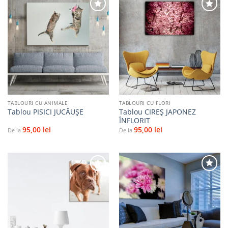
Adaugă
Adaugă
la
la
favorite
favorite
TABLOURI CU ANIMALE
TABLOURI CU FLORI
Tablou CIREȘ JAPONEZ
Tablou PISICI JUCĂUŞE
ÎNFLORIT
95,00
lei
95,00
lei
De la
De la
Adaugă
Adaugă
la
la
favorite
favorite