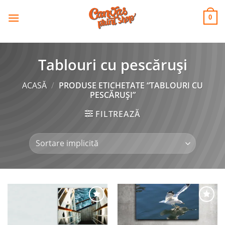
CANVAS
Skip
to
PRINT SHOP
0
content
Tablouri cu pescăruși
ACASĂ
/
PRODUSE ETICHETATE “TABLOURI CU
PESCĂRUȘI”
FILTREAZĂ