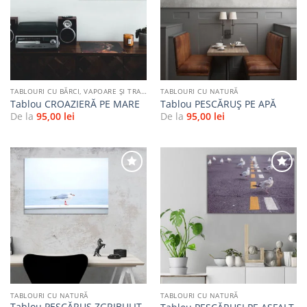
Adaugă
Adaugă
la
la
favorite
favorite
TABLOURI CU BĂRCI, VAPOARE ȘI TRANSPORT PE APĂ
TABLOURI CU NATURĂ
Tablou CROAZIERĂ PE MARE
Tablou PESCĂRUȘ PE APĂ
De la
95,00
lei
De la
95,00
lei
Adaugă
Adaugă
la
la
favorite
favorite
TABLOURI CU NATURĂ
TABLOURI CU NATURĂ
Tablou PESCĂRUȘ ZGRIBULIT