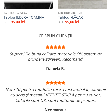
TABLOURI ABSTRACTE
TABLOURI ABSTRACTE
Tablou IEDERA TOAMNA
Tablou FLĂCĂRI
95,00
lei
95,00
lei
De la
De la
CE SPUN CLIENȚII
Superb! De buna calitate, materiale OK, sistem de
prindere zdravăn. Recomand!
Daniela B.
Nota 10 pentru modul în care a fost ambalat, oamenii
au scris și mesajul ATENTIE STICLĂ pentru curier.
Culorile sunt OK, sunt multumit de produs.
Ncomaryus