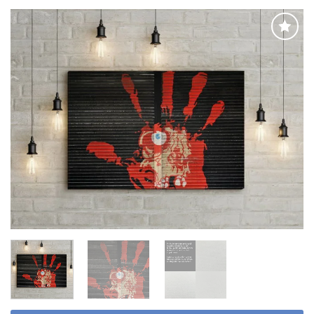
Adaugă
la
favorite