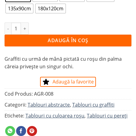
135x90cm
180x120cm
Cantitate Tablou OCHIUL DIN PALMĂ
ADAUGĂ ÎN COȘ
Graffiti cu urmă de mână pictată cu roșu din palma
căreia privește un singur ochi.
Adaugă la favorite
Cod Produs:
AGR-008
Categorii:
Tablouri abstracte
,
Tablouri cu graffiti
Etichete:
Tablouri cu culoarea roșu
,
Tablouri cu pereți