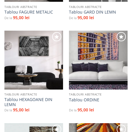
TABLOURI ABSTRACTE
TABLOURI ABSTRACTE
Tablou FAGURE METALIC
Tablou GARD DIN LEMN
95,00
lei
95,00
lei
De la
De la
Adaugă
Adaugă
la
la
favorite
favorite
TABLOURI ABSTRACTE
TABLOURI ABSTRACTE
Tablou HEXAGOANE DIN
Tablou ORDINE
LEMN
95,00
lei
95,00
lei
De la
De la