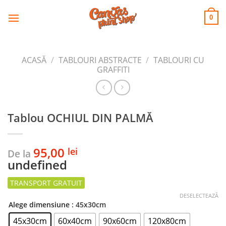
CANVAS
Skip
to
PRINT SHOP
0
content
ACASĂ
/
TABLOURI ABSTRACTE
/
TABLOURI CU
GRAFFITI
Tablou OCHIUL DIN PALMĂ
95,00
lei
De la
undefined
DESELECTEAZĂ
Alege dimensiune
: 45x30cm
45x30cm
60x40cm
90x60cm
120x80cm