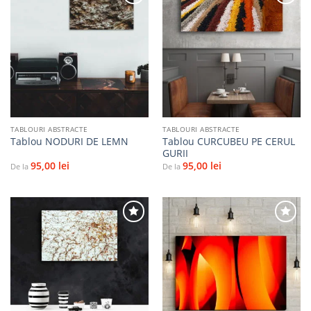
Adaugă
Adaugă
la
la
favorite
favorite
TABLOURI ABSTRACTE
TABLOURI ABSTRACTE
Tablou CURCUBEU PE CERUL
Tablou NODURI DE LEMN
GURII
95,00
lei
95,00
lei
De la
De la
Adaugă
Adaugă
la
la
favorite
favorite