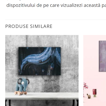
PRODUSE SIMILARE
Adaugă
la
favorite
+
+