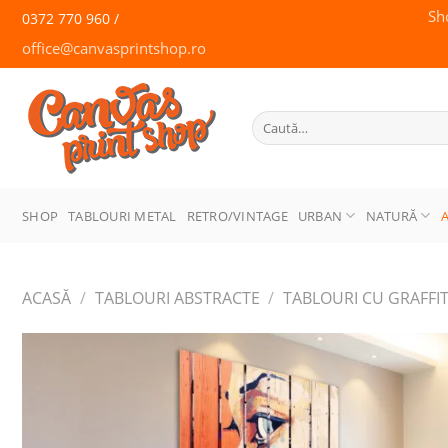
Skip
Sh
0372 770 960 /
to
office@canvasprintshop.ro
content
CANVAS
PRINT SHOP
Caută
după:
SHOP
TABLOURI METAL
RETRO/VINTAGE
URBAN
NATURĂ
ACASĂ
/
TABLOURI ABSTRACTE
/
TABLOURI CU GRAFFIT