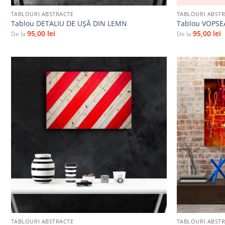
TABLOURI ABSTRACTE
TABLOURI ABST
Tablou DETALIU DE UŞĂ DIN LEMN
Tablou VOPSE
95,00
lei
95,00
lei
De la
De la
Adaugă
la
favorite
+
+
TABLOURI ABSTRACTE
TABLOURI ABST