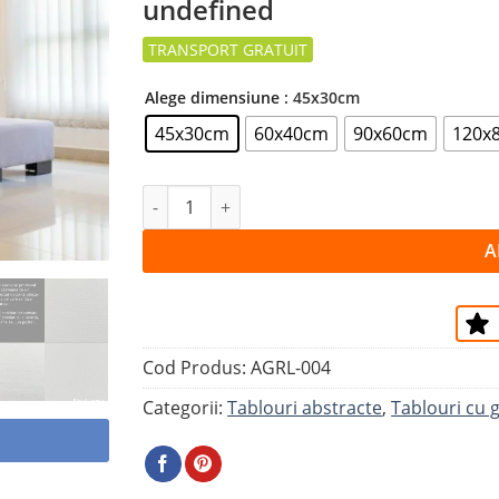
undefined
la
favorite
Alege dimensiune
: 45x30cm
45x30cm
60x40cm
90x60cm
120x
Cantitate Tablou LACRIMI
A
Cod Produs:
AGRL-004
Categorii:
Tablouri abstracte
,
Tablouri cu g