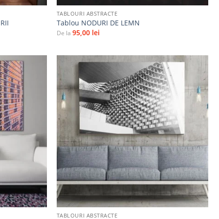
TABLOURI ABSTRACTE
RII
Tablou NODURI DE LEMN
95,00
lei
De la
Adaugă
Adaugă
la
la
favorite
favorite
+
TABLOURI ABSTRACTE