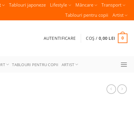
t
Tablouri japoneze
Lifestyle
Mâncare
Transport
Tablouri pentru copii
Artist
AUTENTIFICARE
COȘ /
0,00
LEI
0
ORT
TABLOURI PENTRU COPII
ARTIST