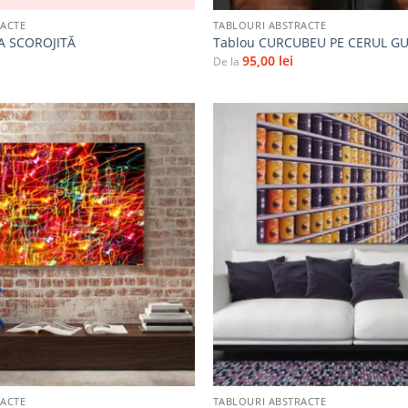
RACTE
TABLOURI ABSTRACTE
A SCOROJITĂ
Tablou CURCUBEU PE CERUL GU
95,00
lei
De la
Adaugă
la
favorite
+
RACTE
TABLOURI ABSTRACTE