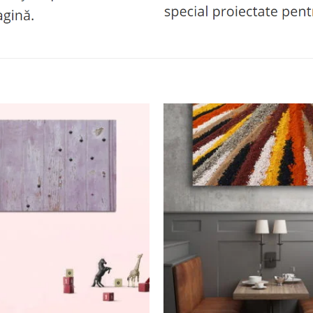
Adaugă
la
favorite
+