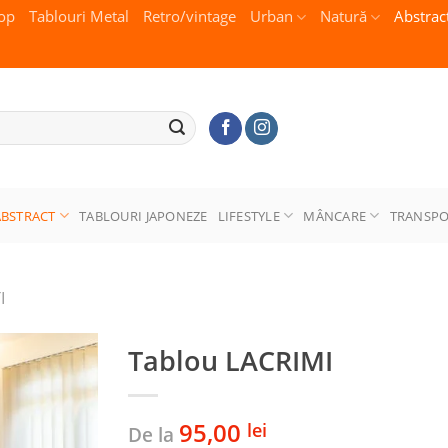
op
Tablouri Metal
Retro/vintage
Urban
Natură
Abstrac
ABSTRACT
TABLOURI JAPONEZE
LIFESTYLE
MÂNCARE
TRANSP
I
Tablou LACRIMI
95,00
lei
De la
Adaugă