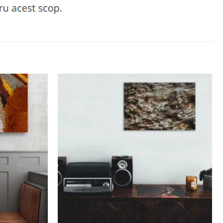
Adaugă
Adaugă
la
la
favorite
favorite
+