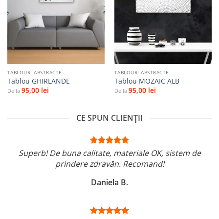
Adaugă
Adaugă
la
la
favorite
favorite
TABLOURI ABSTRACTE
TABLOURI ABSTRACTE
Tablou GHIRLANDE
Tablou MOZAIC ALB
95,00
lei
95,00
lei
De la
De la
CE SPUN CLIENȚII
Superb! De buna calitate, materiale OK, sistem de
prindere zdravăn. Recomand!
Daniela B.