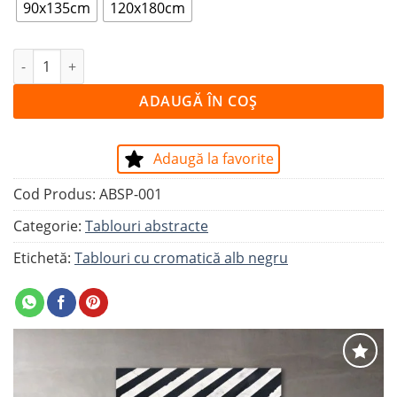
90x135cm
120x180cm
Cantitate Tablou OM ÎN GALBEN
ADAUGĂ ÎN COȘ
Adaugă la favorite
Cod Produs:
ABSP-001
Categorie:
Tablouri abstracte
Etichetă:
Tablouri cu cromatică alb negru