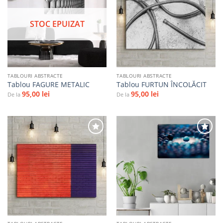
Adaugă
Adaugă
la
la
STOC EPUIZAT
favorite
favorite
TABLOURI ABSTRACTE
TABLOURI ABSTRACTE
Tablou FAGURE METALIC
Tablou FURTUN ÎNCOLĂCIT
95,00
lei
95,00
lei
De la
De la
Adaugă
Adaugă
la
la
favorite
favorite