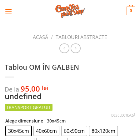
CANVAS
Skip
to
PRINT SHOP
0
content
ACASĂ
/
TABLOURI ABSTRACTE
Tablou OM ÎN GALBEN
95,00
lei
De la
undefined
DESELECTEAZĂ
Alege dimensiune
: 30x45cm
30x45cm
40x60cm
60x90cm
80x120cm