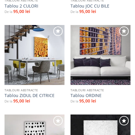
TABLOURI ABSTRACTE
TABLOURI ABSTRACTE
Tablou 2 CULORI
Tablou JOC CU BILE
95,00
lei
95,00
lei
De la
De la
Adaugă
Adaugă
la
la
favorite
favorite
TABLOURI ABSTRACTE
TABLOURI ABSTRACTE
Tablou ZIDUL DE CITRICE
Tablou ORDINE
95,00
lei
95,00
lei
De la
De la