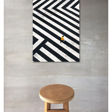
Adaugă
la
favorite