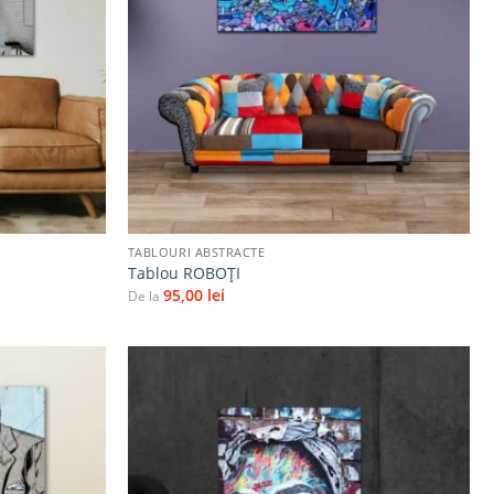
la
la
favorite
favorite
+
TABLOURI ABSTRACTE
Tablou ROBOŢI
95,00
lei
De la
Adaugă
Adaugă
la
la
favorite
favorite