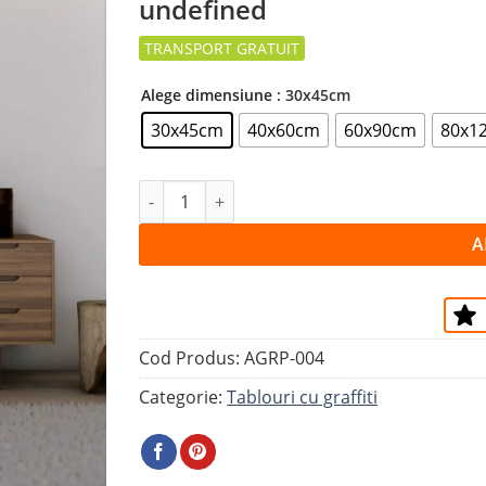
undefined
la
favorite
Alege dimensiune
: 30x45cm
30x45cm
40x60cm
60x90cm
80x1
Cantitate Tablou KORA
A
Cod Produs:
AGRP-004
Categorie:
Tablouri cu graffiti