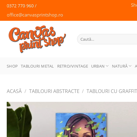
Skip
Sh
0372 770 960 /
to
office@canvasprintshop.ro
content
CANVAS
PRINT SHOP
Caută
după:
SHOP
TABLOURI METAL
RETRO/VINTAGE
URBAN
NATURĂ
ACASĂ
/
TABLOURI ABSTRACTE
/
TABLOURI CU GRAFFIT