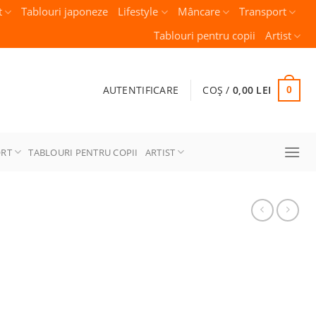
t
Tablouri japoneze
Lifestyle
Mâncare
Transport
Tablouri pentru copii
Artist
AUTENTIFICARE
COȘ /
0,00
LEI
0
ORT
TABLOURI PENTRU COPII
ARTIST