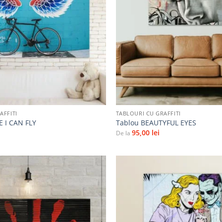
la
favorite
+
AFFITI
TABLOURI CU GRAFFITI
E I CAN FLY
Tablou BEAUTYFUL EYES
95,00
lei
De la
Adaugă
la
favorite