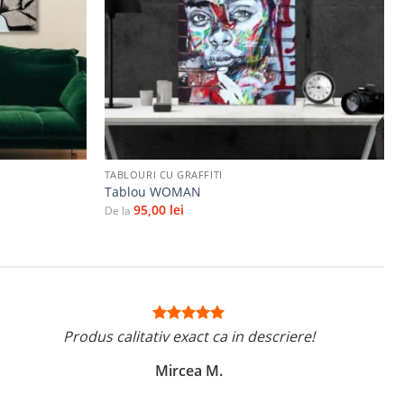
+
TABLOURI CU GRAFFITI
Tablou WOMAN
95,00
lei
De la
Produs calitativ exact ca in descriere!
Mircea M.