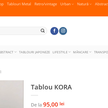
op
Tablouri Metal
Retro/vintage
Urban
Natură
Abstrac
ABSTRACT
TABLOURI JAPONEZE
LIFESTYLE
MÂNCARE
TRANSP
I
Tablou KORA
95,00
lei
De la
Adaugă