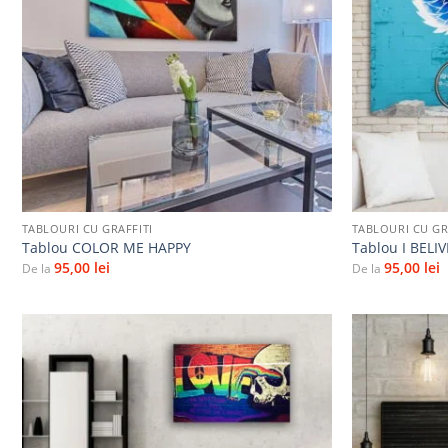
la
favorite
+
+
TABLOURI CU GRAFFITI
TABLOURI CU GR
Tablou COLOR ME HAPPY
Tablou I BELIV
95,00
lei
95,00
lei
De la
De la
Adaugă
la
favorite