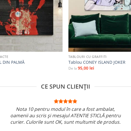
+
RACTE
TABLOURI CU GRAFFITI
L DIN PALMĂ
Tablou CONEY ISLAND JOKER
95,00
lei
De la
CE SPUN CLIENȚII
Nota 10 pentru modul în care a fost ambalat,
oamenii au scris și mesajul ATENTIE STICLĂ pentru
curier. Culorile sunt OK, sunt multumit de produs.