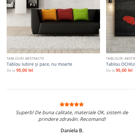
+
+
TABLOURI ABSTRACTE
TABLOURI ABST
Tablou Iubire şi pace, nu moarte
Tablou OCHIU
95,00
lei
95,00
lei
De la
De la
Superb! De buna calitate, materiale OK, sistem de
prindere zdravăn. Recomand!
Daniela B.