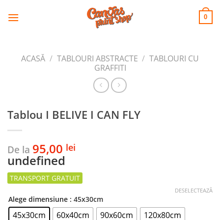
CANVAS
Skip
to
PRINT SHOP
0
content
ACASĂ
/
TABLOURI ABSTRACTE
/
TABLOURI CU
GRAFFITI
Tablou I BELIVE I CAN FLY
95,00
lei
De la
undefined
DESELECTEAZĂ
Alege dimensiune
: 45x30cm
45x30cm
60x40cm
90x60cm
120x80cm