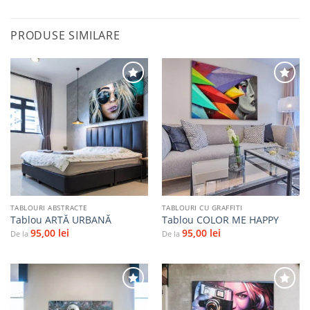
PRODUSE SIMILARE
Adaugă
Adaugă
la
la
favorite
favorite
TABLOURI ABSTRACTE
TABLOURI CU GRAFFITI
Tablou ARTĂ URBANĂ
Tablou COLOR ME HAPPY
95,00
lei
95,00
lei
De la
De la