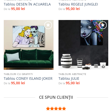
Tablou DESEN ÎN ACUARELA
Tablou REGELE JUNGLEI
95,00
lei
95,00
lei
De la
De la
Adaugă
Adaugă
la
la
favorite
favorite
TABLOURI CU GRAFFITI
TABLOURI ABSTRACTE
Tablou CONEY ISLAND JOKER
Tablou JULIE
95,00
lei
95,00
lei
De la
De la
CE SPUN CLIENȚII