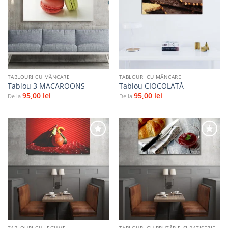
Adaugă
Adaugă
la
la
favorite
favorite
TABLOURI CU MÂNCARE
TABLOURI CU MÂNCARE
Tablou 3 MACAROONS
Tablou CIOCOLATĂ
95,00
lei
95,00
lei
De la
De la
Adaugă
Adaugă
la
la
favorite
favorite