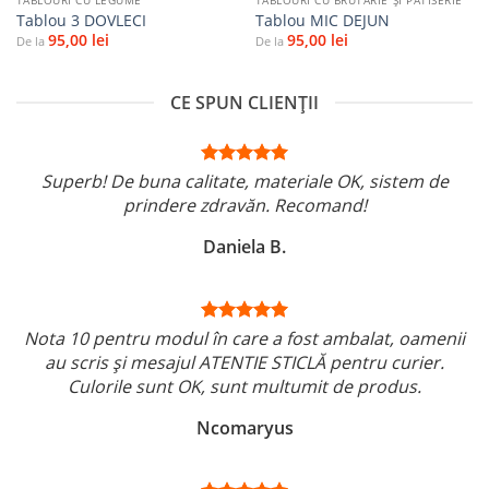
TABLOURI CU LEGUME
TABLOURI CU BRUTĂRIE ŞI PATISERIE
Tablou 3 DOVLECI
Tablou MIC DEJUN
95,00
lei
95,00
lei
De la
De la
CE SPUN CLIENȚII
Superb! De buna calitate, materiale OK, sistem de
prindere zdravăn. Recomand!
Daniela B.
Nota 10 pentru modul în care a fost ambalat, oamenii
au scris și mesajul ATENTIE STICLĂ pentru curier.
Culorile sunt OK, sunt multumit de produs.
Ncomaryus