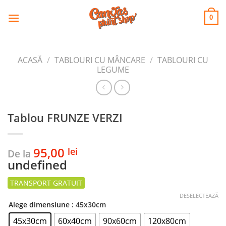
CANVAS
Skip
to
PRINT SHOP
0
content
ACASĂ
/
TABLOURI CU MÂNCARE
/
TABLOURI CU
LEGUME
Tablou FRUNZE VERZI
95,00
lei
De la
undefined
DESELECTEAZĂ
Alege dimensiune
: 45x30cm
45x30cm
60x40cm
90x60cm
120x80cm