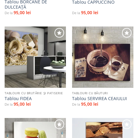
Tablou BORCANE DE
Tablou CAPPUCCINO
DULCEAŢĂ
95,00
lei
95,00
lei
De la
De la
Adaugă
Adaugă
la
la
favorite
favorite
TABLOURI CU BRUTĂRIE ŞI PATISERIE
TABLOURI CU BĂUTURI
Tablou FIDEA
Tablou SERVIREA CEAIULUI
95,00
lei
95,00
lei
De la
De la