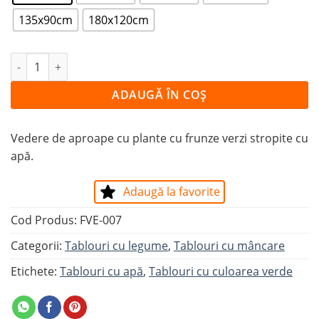
135x90cm
180x120cm
Cantitate Tablou FRUNZE VERZI
ADAUGĂ ÎN COȘ
Vedere de aproape cu plante cu frunze verzi stropite cu
apă.
Adaugă la favorite
Cod Produs:
FVE-007
Categorii:
Tablouri cu legume
,
Tablouri cu mâncare
Etichete:
Tablouri cu apă
,
Tablouri cu culoarea verde