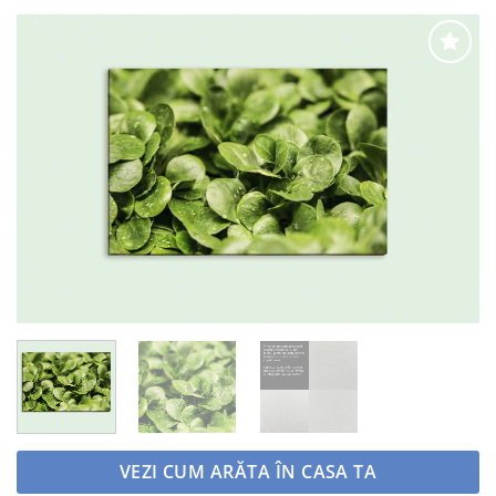
Adaugă
la
favorite
VEZI CUM ARĂTA ÎN CASA TA