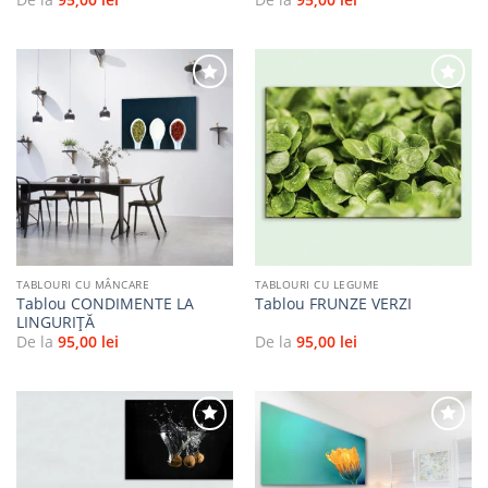
Adaugă
Adaugă
la
la
favorite
favorite
TABLOURI CU MÂNCARE
TABLOURI CU LEGUME
Tablou CONDIMENTE LA
Tablou FRUNZE VERZI
LINGURIȚĂ
De la
95,00
lei
De la
95,00
lei
Adaugă
Adaugă