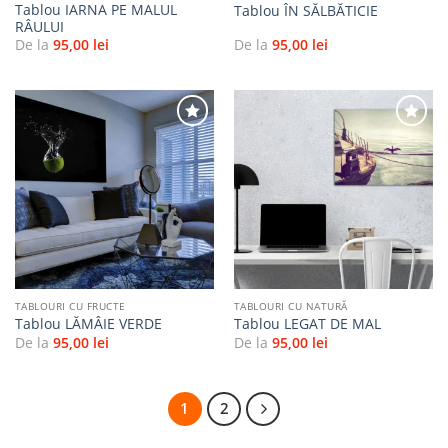
Tablou IARNA PE MALUL
Tablou ÎN SĂLBĂTICIE
RÂULUI
De la
95,00
lei
De la
95,00
lei
Adaugă
Adaugă
la
la
favorite
favorite
TABLOURI CU FRUCTE
TABLOURI CU NATURĂ
Tablou LĂMÂIE VERDE
Tablou LEGAT DE MAL
De la
95,00
lei
De la
95,00
lei
1
2