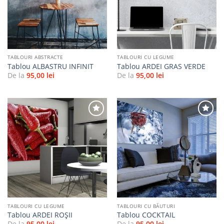
favorite
favorite
TABLOURI ABSTRACTE
TABLOURI CU LEGUME
Tablou ALBASTRU INFINIT
Tablou ARDEI GRAS VERDE
De la
95,00
lei
De la
95,00
lei
Adaugă
Adaugă
la
la
favorite
favorite
TABLOURI CU LEGUME
TABLOURI CU BĂUTURI
Tablou ARDEI ROŞII
Tablou COCKTAIL
De la
95,00
lei
De la
95,00
lei