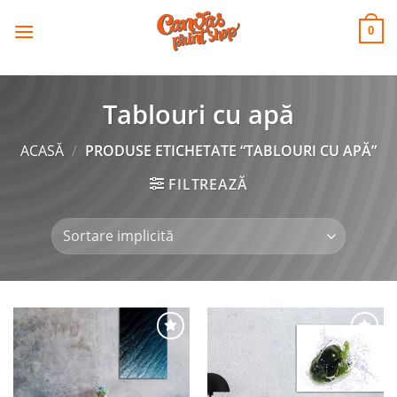
CANVAS
Skip
to
PRINT SHOP
0
content
Tablouri cu apă
ACASĂ
/
PRODUSE ETICHETATE “TABLOURI CU APĂ”
FILTREAZĂ
Adaugă
Adaugă
la
la