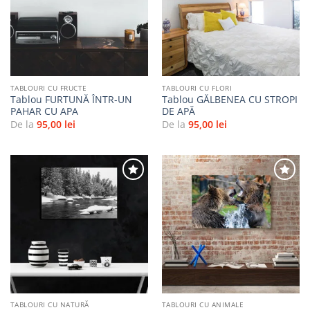
la
la
favorite
favorite
TABLOURI CU FRUCTE
TABLOURI CU FLORI
Tablou FURTUNĂ ÎNTR-UN
Tablou GĂLBENEA CU STROPI
PAHAR CU APA
DE APĂ
De la
95,00
lei
De la
95,00
lei
Adaugă
Adaugă
la
la
favorite
favorite
TABLOURI CU NATURĂ
TABLOURI CU ANIMALE