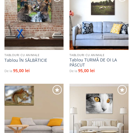
Adaugă
Adaugă
la
la
favorite
favorite
TABLOURI CU ANIMALE
TABLOURI CU ANIMALE
Tablou TURMĂ DE OI LA
Tablou ÎN SĂLBĂTICIE
PĂSCUT
95,00
lei
95,00
lei
De la
De la
Adaugă
Adaugă
la
la
favorite
favorite