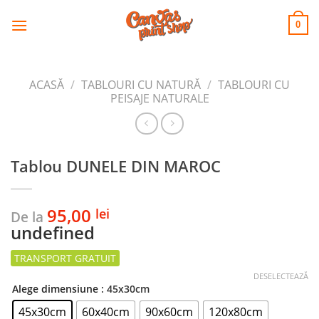
CANVAS
Skip
to
PRINT SHOP
0
content
ACASĂ
/
TABLOURI CU NATURĂ
/
TABLOURI CU
PEISAJE NATURALE
Tablou DUNELE DIN MAROC
95,00
lei
De la
undefined
DESELECTEAZĂ
Alege dimensiune
: 45x30cm
45x30cm
60x40cm
90x60cm
120x80cm