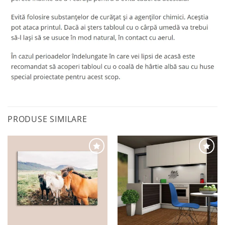
PRODUSE SIMILARE
Adaugă
Adaugă
la
la
favorite
favorite