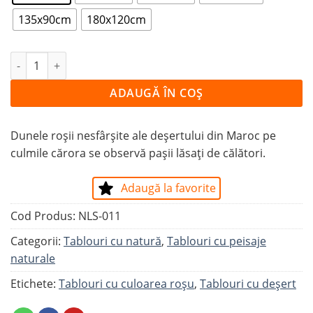
135x90cm
180x120cm
Cantitate Tablou DUNELE DIN MAROC
ADAUGĂ ÎN COȘ
Dunele roșii nesfârșite ale deșertului din Maroc pe
culmile cărora se observă pașii lăsați de călători.
Adaugă la favorite
Cod Produs:
NLS-011
Categorii:
Tablouri cu natură
,
Tablouri cu peisaje
naturale
Etichete:
Tablouri cu culoarea roșu
,
Tablouri cu deșert