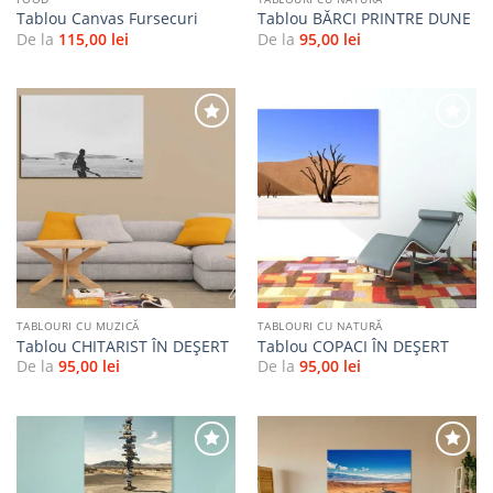
Tablou Canvas Fursecuri
Tablou BĂRCI PRINTRE DUNE
De la
115,00
lei
De la
95,00
lei
Adaugă
Adaugă
la
la
favorite
favorite
TABLOURI CU MUZICĂ
TABLOURI CU NATURĂ
Tablou CHITARIST ÎN DEȘERT
Tablou COPACI ÎN DEȘERT
De la
95,00
lei
De la
95,00
lei