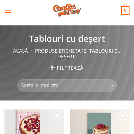
CANVAS
Skip
to
PRINT SHOP
0
content
Tablouri cu deșert
ACASĂ
/
PRODUSE ETICHETATE “TABLOURI CU
DEȘERT”
FILTREAZĂ