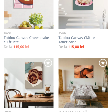
Adaugă
Adaugă
la
la
favorite
favorite
FOOD
FOOD
Tablou Canvas Cheesecake
Tablou Canvas Clătite
cu fructe
Americane
De la
115,00
lei
De la
115,00
lei
Adaugă
Adaugă
la
la
favorite
favorite
FOOD
TABLOURI CU NATURĂ