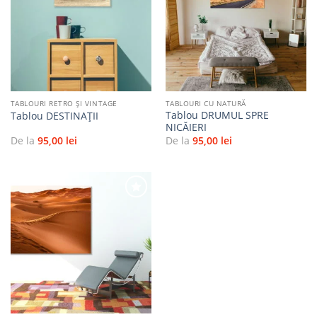
Adaugă
Adaugă
la
la
favorite
favorite
TABLOURI RETRO ȘI VINTAGE
TABLOURI CU NATURĂ
Tablou DRUMUL SPRE
Tablou DESTINAŢII
NICĂIERI
De la
95,00
lei
De la
95,00
lei
Adaugă
la
favorite