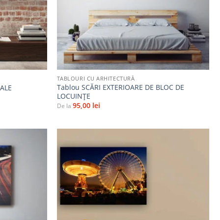
+
TABLOURI CU ARHITECTURĂ
Tablou SCĂRI EXTERIOARE DE BLOC DE
ALE
LOCUINȚE
95,00
lei
De la
Adaugă
Adaugă
la
la
favorite
favorite