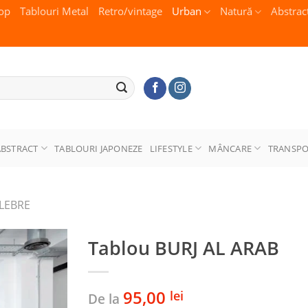
op
Tablouri Metal
Retro/vintage
Urban
Natură
Abstrac
ABSTRACT
TABLOURI JAPONEZE
LIFESTYLE
MÂNCARE
TRANSP
ELEBRE
Tablou BURJ AL ARAB
95,00
lei
De la
Adaugă