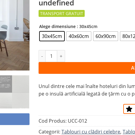
undefined
la
favorite
Alege dimensiune
: 30x45cm
30x45cm
40x60cm
60x90cm
80x1
Cantitate Tablou BURJ AL ARAB
A
Unul dintre cele mai înalte hoteluri din lu
pe o insulă artificială legată de țărm cu o 
Cod Produs:
UCC-012
Categorii:
Tablouri cu clădiri celebre
,
Tablo