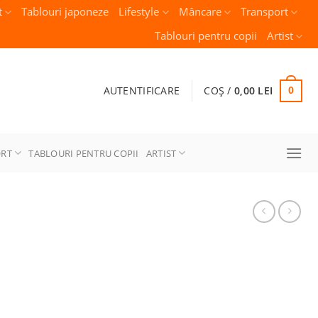
t
Tablouri japoneze
Lifestyle
Mâncare
Transport
Tablouri pentru copii
Artist
AUTENTIFICARE
COȘ /
0,00
LEI
0
ORT
TABLOURI PENTRU COPII
ARTIST