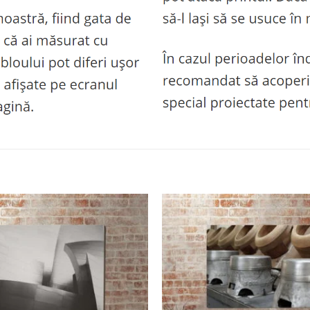
Adaugă
la
favorite