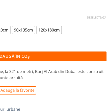
DESELECTEAZĂ
20cm
90x135cm
120x180cm
DAUGĂ ÎN COȘ
me, la 321 de metri, Burj Al Arab din Dubai este construit
punte arcuită.
Adaugă la favorite
uri urbane