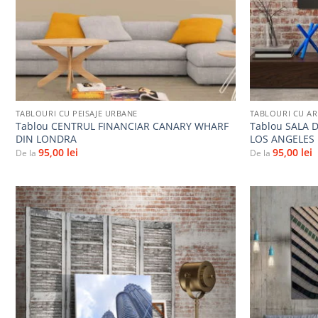
+
+
TABLOURI CU PEISAJE URBANE
TABLOURI CU A
Tablou CENTRUL FINANCIAR CANARY WHARF
Tablou SALA 
DIN LONDRA
LOS ANGELES
95,00
lei
95,00
lei
De la
De la
Adaugă
la
favorite