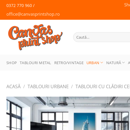
Skip
Sh
0372 770 960 /
to
office@canvasprintshop.ro
content
CANVAS
PRINT SHOP
Caută
după:
SHOP
TABLOURI METAL
RETRO/VINTAGE
URBAN
NATURĂ
ACASĂ
/
TABLOURI URBANE
/
TABLOURI CU CLĂDIRI C