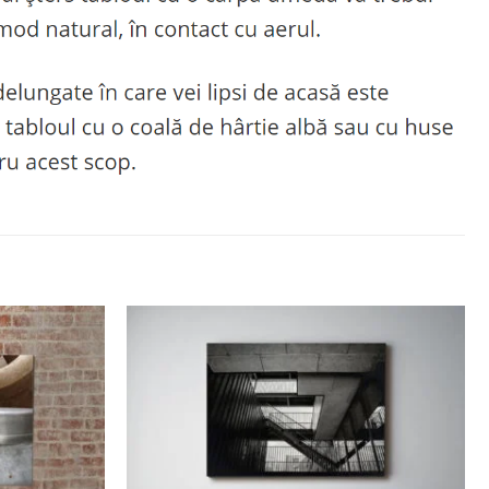
Adaugă
Adaugă
la
la
favorite
favorite