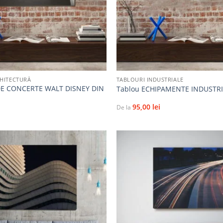
+
RHITECTURĂ
TABLOURI INDUSTRIALE
DE CONCERTE WALT DISNEY DIN
Tablou ECHIPAMENTE INDUSTRI
95,00
lei
De la
Adaugă
la
favorite