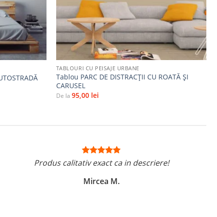
+
TABLOURI CU PEISAJE URBANE
Tablou PARC DE DISTRACȚII CU ROATĂ ȘI
AUTOSTRADĂ
CARUSEL
95,00
lei
De la
Produs calitativ exact ca in descriere!
Mircea M.