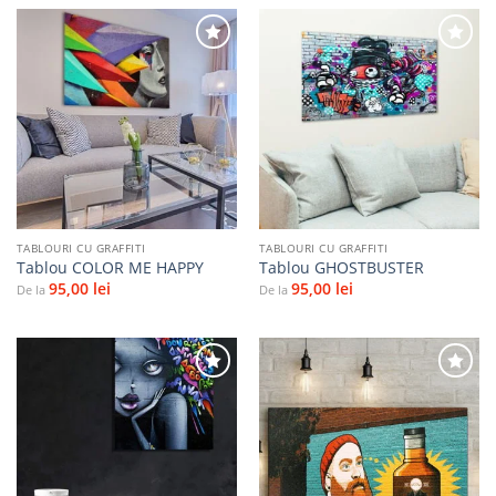
Adaugă
Adaugă
la
la
favorite
favorite
TABLOURI CU GRAFFITI
TABLOURI CU GRAFFITI
Tablou COLOR ME HAPPY
Tablou GHOSTBUSTER
95,00
lei
95,00
lei
De la
De la
Adaugă
Adaugă
la
la
favorite
favorite