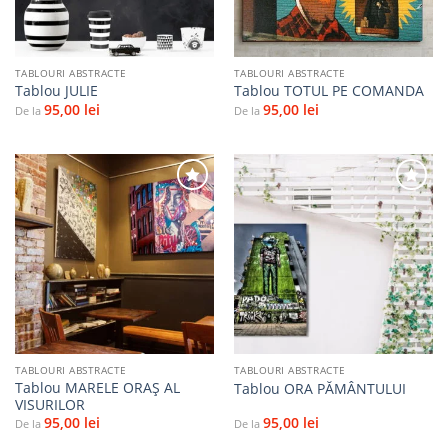
TABLOURI ABSTRACTE
TABLOURI ABSTRACTE
Tablou JULIE
Tablou TOTUL PE COMANDA
95,00
lei
95,00
lei
De la
De la
Adaugă
Adaugă
la
la
favorite
favorite
TABLOURI ABSTRACTE
TABLOURI ABSTRACTE
Tablou MARELE ORAȘ AL
Tablou ORA PĂMÂNTULUI
VISURILOR
95,00
lei
95,00
lei
De la
De la