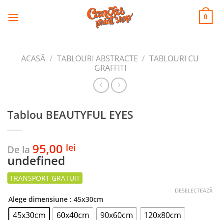
CANVAS
Skip
to
PRINT SHOP
0
content
ACASĂ
/
TABLOURI ABSTRACTE
/
TABLOURI CU
GRAFFITI
Tablou BEAUTYFUL EYES
95,00
lei
De la
undefined
DESELECTEAZĂ
Alege dimensiune
: 45x30cm
45x30cm
60x40cm
90x60cm
120x80cm