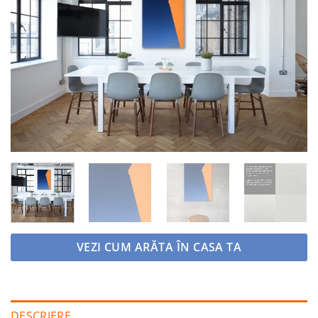
Adaugă
la
favorite
VEZI CUM ARĂTA ÎN CASA TA
DESCRIERE