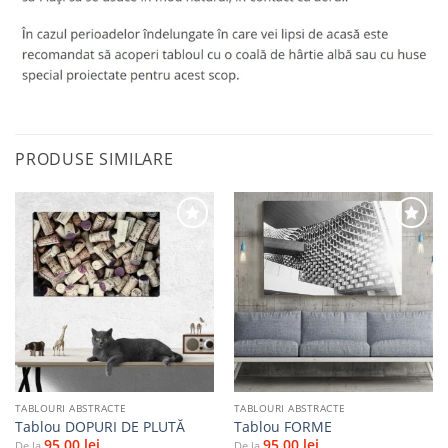
PRODUSE SIMILARE
Adaugă
Adaugă
la
la
favorite
favorite
TABLOURI ABSTRACTE
TABLOURI ABSTRACTE
Tablou DOPURI DE PLUTĂ
Tablou FORME
95,00
lei
95,00
lei
De la
De la