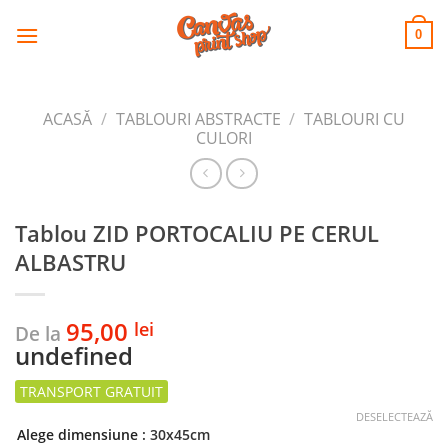
CANVAS
Skip
to
PRINT SHOP
0
content
ACASĂ
/
TABLOURI ABSTRACTE
/
TABLOURI CU
CULORI
Tablou ZID PORTOCALIU PE CERUL
ALBASTRU
95,00
lei
De la
undefined
DESELECTEAZĂ
Alege dimensiune
: 30x45cm