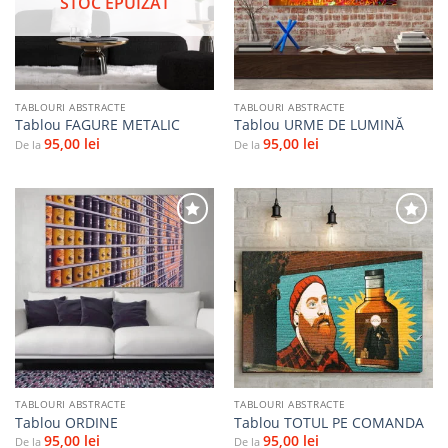
STOC EPUIZAT
favorite
favorite
TABLOURI ABSTRACTE
TABLOURI ABSTRACTE
Tablou FAGURE METALIC
Tablou URME DE LUMINĂ
95,00
lei
95,00
lei
De la
De la
Adaugă
Adaugă
la
la
favorite
favorite
TABLOURI ABSTRACTE
TABLOURI ABSTRACTE
Tablou ORDINE
Tablou TOTUL PE COMANDA
95,00
lei
95,00
lei
De la
De la