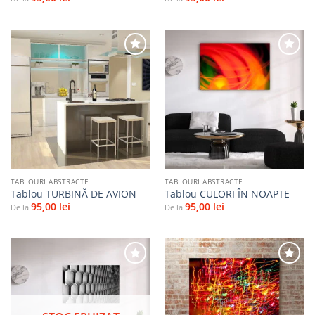
Adaugă
Adaugă
la
la
favorite
favorite
TABLOURI ABSTRACTE
TABLOURI ABSTRACTE
Tablou TURBINĂ DE AVION
Tablou CULORI ÎN NOAPTE
95,00
lei
95,00
lei
De la
De la
Adaugă
Adaugă
la
la