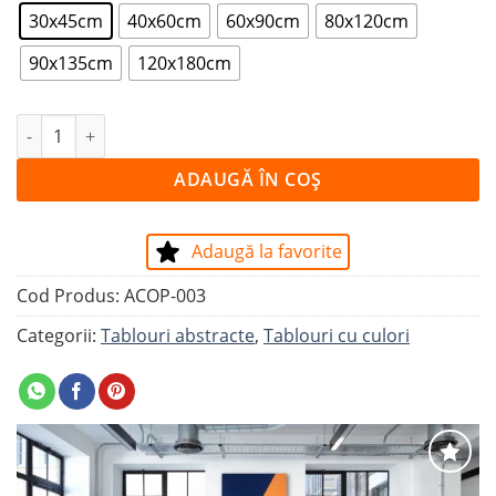
30x45cm
40x60cm
60x90cm
80x120cm
90x135cm
120x180cm
Cantitate Tablou ZID PORTOCALIU PE CERUL ALBASTRU
ADAUGĂ ÎN COȘ
Adaugă la favorite
Cod Produs:
ACOP-003
Categorii:
Tablouri abstracte
,
Tablouri cu culori