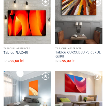
Adaugă
Adaugă
la
la
favorite
favorite
TABLOURI ABSTRACTE
TABLOURI ABSTRACTE
Tablou CURCUBEU PE CERUL
Tablou FLĂCĂRI
GURII
95,00
lei
95,00
lei
De la
De la
Adaugă
Adaugă
la
la
favorite
favorite