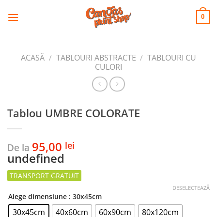
CANVAS
Skip
to
PRINT SHOP
0
content
ACASĂ
/
TABLOURI ABSTRACTE
/
TABLOURI CU
CULORI
Tablou UMBRE COLORATE
95,00
lei
De la
undefined
DESELECTEAZĂ
Alege dimensiune
: 30x45cm
30x45cm
40x60cm
60x90cm
80x120cm