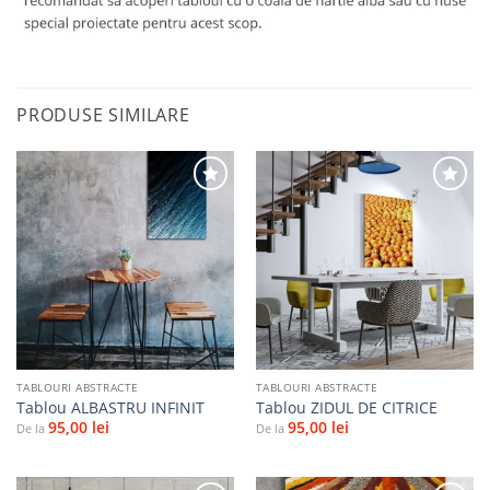
PRODUSE SIMILARE
Adaugă
Adaugă
la
la
favorite
favorite
TABLOURI ABSTRACTE
TABLOURI ABSTRACTE
Tablou ALBASTRU INFINIT
Tablou ZIDUL DE CITRICE
95,00
lei
95,00
lei
De la
De la