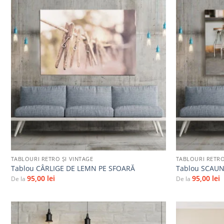
Adaugă
la
favorite
+
+
TABLOURI RETRO ȘI VINTAGE
TABLOURI RETRO
Tablou CÂRLIGE DE LEMN PE SFOARĂ
Tablou SCAUN
95,00
lei
95,00
lei
De la
De la