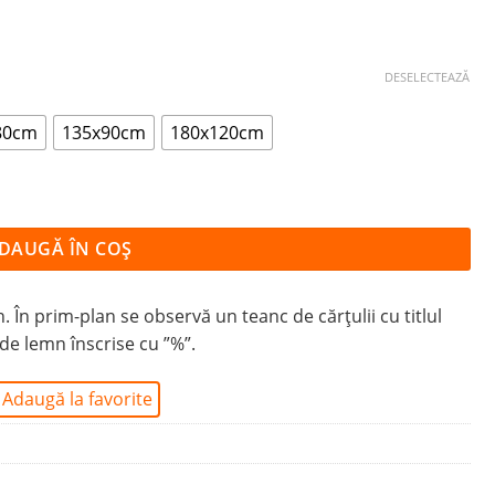
DESELECTEAZĂ
80cm
135x90cm
180x120cm
 LEMN
DAUGĂ ÎN COȘ
În prim-plan se observă un teanc de cărțulii cu titlul
 de lemn înscrise cu ”%”.
Adaugă la favorite