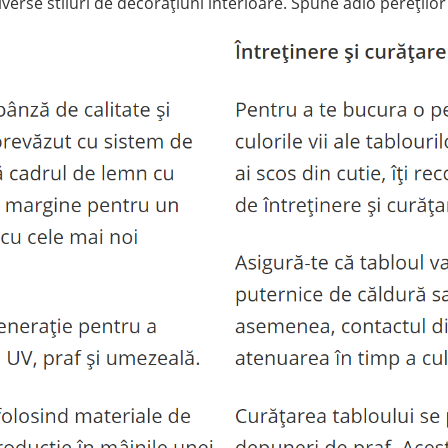
verse stiluri de decorațiuni interioare. Spune adio pereților 