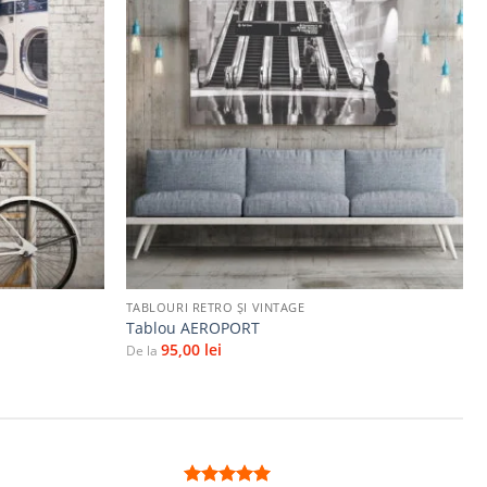
Adaugă
Adaugă
la
la
favorite
favorite
+
TABLOURI RETRO ȘI VINTAGE
Tablou AEROPORT
95,00
lei
De la