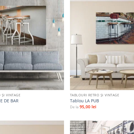
Adaugă
la
favorite
+
 ȘI VINTAGE
TABLOURI RETRO ȘI VINTAGE
E DE BAR
Tablou LA PUB
95,00
lei
De la