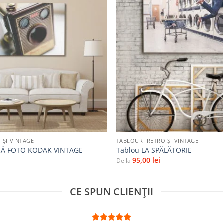
Adaugă
la
favorite
+
 ȘI VINTAGE
TABLOURI RETRO ȘI VINTAGE
RĂ FOTO KODAK VINTAGE
Tablou LA SPĂLĂTORIE
95,00
lei
De la
CE SPUN CLIENȚII