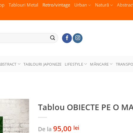
op
Tablouri Metal
Retro/vintage
Urban
Natură
Abstrac
ABSTRACT
TABLOURI JAPONEZE
LIFESTYLE
MÂNCARE
TRANSP
Tablou OBIECTE PE O M
95,00
lei
De la
Adaugă