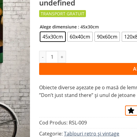
undefined
la
favorite
Alege dimensiune
: 45x30cm
45x30cm
60x40cm
90x60cm
120x
Cantitate Tablou OBIECTE PE O MASĂ DE
A
Obiecte diverse așezate pe o masă de lemn. 
”Don’t just stand there” și unul de jetoane
Cod Produs:
RSL-009
Categorie:
Tablouri retro și vintage