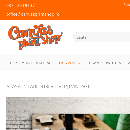
Skip
Sh
0372 770 960 /
to
office@canvasprintshop.ro
content
CANVAS
PRINT SHOP
Caută
după:
SHOP
TABLOURI METAL
RETRO/VINTAGE
URBAN
NATURĂ
ACASĂ
/
TABLOURI RETRO ȘI VINTAGE