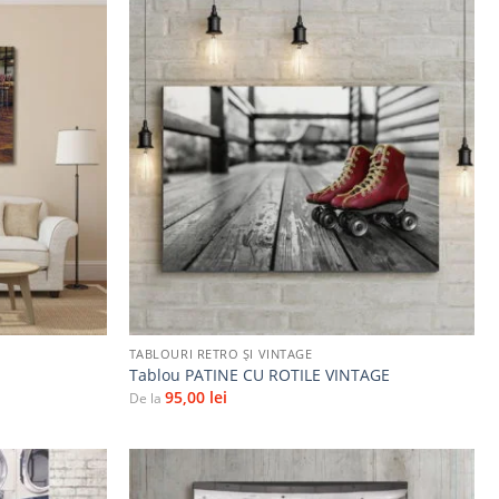
Adaugă
Adaugă
la
la
favorite
favorite
+
TABLOURI RETRO ȘI VINTAGE
Tablou PATINE CU ROTILE VINTAGE
95,00
lei
De la