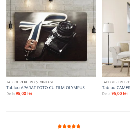
Adaugă
la
favorite
+
+
TABLOURI RETRO ȘI VINTAGE
TABLOURI RETRO
Tablou APARAT FOTO CU FILM OLYMPUS
Tablou CAME
95,00
lei
95,00
lei
De la
De la