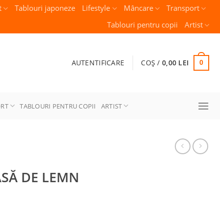
t
Tablouri japoneze
Lifestyle
Mâncare
Transport
Tablouri pentru copii
Artist
AUTENTIFICARE
COȘ /
0,00
LEI
0
ORT
TABLOURI PENTRU COPII
ARTIST
ASĂ DE LEMN