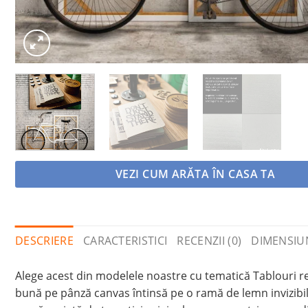
VEZI CUM ARĂTA ÎN CASA TA
DESCRIERE
CARACTERISTICI
RECENZII (0)
DIMENSIU
Alege acest din modelele noastre cu tematică Tablouri re
bună pe pânză canvas întinsă pe o ramă de lemn invizibilă