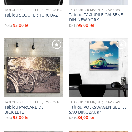
TABLOURI CU BICICLETE ŞI MOTOCICLETE
TABLOURI CU MAŞINI ŞI CAMIOANE
Tablou TAXIURILE GALBENE
Tablou SCOOTER TURCOAZ
DIN NEW YORK
95,00
lei
95,00
lei
De la
De la
Adaugă
Adaugă
la
la
favorite
favorite
TABLOURI CU BICICLETE ŞI MOTOCICLETE
TABLOURI CU MAŞINI ŞI CAMIOANE
Tablou PARCARE DE
Tablou VOLKSWAGEN BEETLE
BICICLETE
SAU DINOZAUR?
95,00
lei
84,00
lei
De la
De la