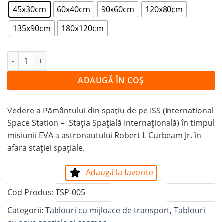
45x30cm
60x40cm
90x60cm
120x80cm
135x90cm
180x120cm
Cantitate Tablou MISIUNE PE STAȚIA SPAȚIALĂ INTERN
ADAUGĂ ÎN COȘ
Vedere a Pământului din spațiu de pe ISS (International
Space Station = Stația Spațială Internațională) în timpul
misiunii EVA a astronautului Robert L Curbeam Jr. în
afara stației spațiale.
Adaugă la favorite
Cod Produs:
TSP-005
Categorii:
Tablouri cu mijloace de transport
,
Tablouri