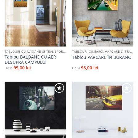
Adaugă
Adaugă
la
la
favorite
favorite
TABLOURI CU AVIOANE ȘI TRANSPORT AERIAN
TABLOURI CU BĂRCI, VAPOARE ȘI TRANSPORT PE APĂ
Tablou BALOANE CU AER
Tablou PARCARE ÎN BURANO
DESUPRA CÂMPULUI
95,00
lei
95,00
lei
De la
De la
Adaugă
Adaugă
la
la
favorite
favorite