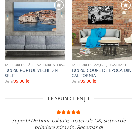
Adaugă
Adaugă
la
la
favorite
favorite
TABLOURI CU BĂRCI, VAPOARE ȘI TRANSPORT PE APĂ
TABLOURI CU MAŞINI ŞI CAMIOANE
Tablou PORTUL VECHI DIN
Tablou COUPE DE EPOCĂ DIN
SPLIT
CALIFORNIA
95,00
lei
95,00
lei
De la
De la
CE SPUN CLIENȚII
Superb! De buna calitate, materiale OK, sistem de
prindere zdravăn. Recomand!