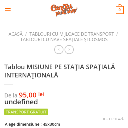
CANVAS
Skip
to
PRINT SHOP
0
content
ACASĂ
/
TABLOURI CU MIJLOACE DE TRANSPORT
/
TABLOURI CU NAVE SPAŢIALE ŞI COSMOS
Tablou MISIUNE PE STAȚIA SPAȚIALĂ
INTERNAȚIONALĂ
95,00
lei
De la
undefined
DESELECTEAZĂ
Alege dimensiune
: 45x30cm