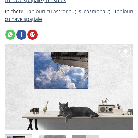
cu nave spaţiale şi cosmos
Etichete:
Tablouri cu astronauți și cosmonauți
,
Tablouri
cu nave spațiale
Adaugă
la
favorite