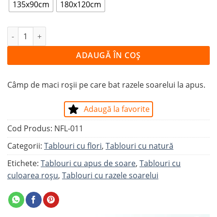
135x90cm
180x120cm
Cantitate Tablou MACI LA APUS
ADAUGĂ ÎN COȘ
Câmp de maci roșii pe care bat razele soarelui la apus.
Adaugă la favorite
Cod Produs:
NFL-011
Categorii:
Tablouri cu flori
,
Tablouri cu natură
Etichete:
Tablouri cu apus de soare
,
Tablouri cu
culoarea roșu
,
Tablouri cu razele soarelui