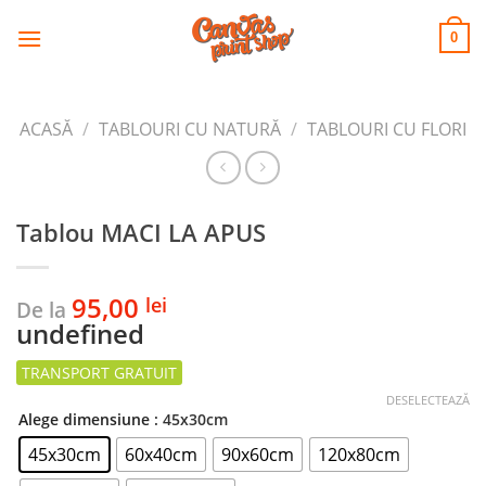
CANVAS
Skip
to
PRINT SHOP
0
content
ACASĂ
/
TABLOURI CU NATURĂ
/
TABLOURI CU FLORI
Tablou MACI LA APUS
95,00
lei
De la
undefined
DESELECTEAZĂ
Alege dimensiune
: 45x30cm
45x30cm
60x40cm
90x60cm
120x80cm