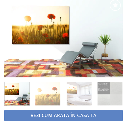
Adaugă
la
favorite
VEZI CUM ARĂTA ÎN CASA TA