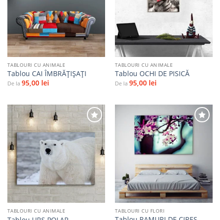
Adaugă
Adaugă
la
la
favorite
favorite
TABLOURI CU ANIMALE
TABLOURI CU ANIMALE
Tablou CAI ÎMBRĂȚIȘAȚI
Tablou OCHI DE PISICĂ
95,00
lei
95,00
lei
De la
De la
Adaugă
Adaugă
la
la
favorite
favorite
TABLOURI CU ANIMALE
TABLOURI CU FLORI
Tablou RAMURI DE CIREȘ
Tablou URS POLAR