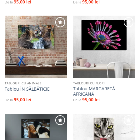
95,00
lei
95,00
lei
De la
De la
Adaugă
Adaugă
la
la
favorite
favorite
TABLOURI CU ANIMALE
TABLOURI CU FLORI
Tablou MARGARETĂ
Tablou ÎN SĂLBĂTICIE
AFRICANĂ
95,00
lei
95,00
lei
De la
De la