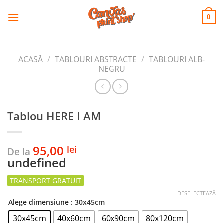
CANVAS
Skip
to
PRINT SHOP
0
content
ACASĂ
/
TABLOURI ABSTRACTE
/
TABLOURI ALB-
NEGRU
Tablou HERE I AM
95,00
lei
De la
undefined
DESELECTEAZĂ
Alege dimensiune
: 30x45cm
30x45cm
40x60cm
60x90cm
80x120cm