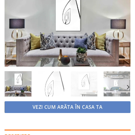
Adaugă
la
favorite
VEZI CUM ARĂTA ÎN CASA TA