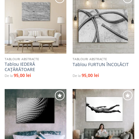
Adaugă
Adaugă
la
la
favorite
favorite
TABLOURI ABSTRACTE
TABLOURI ABSTRACTE
Tablou IEDERĂ
Tablou FURTUN ÎNCOLĂCIT
CAȚĂRĂTOARE
95,00
lei
95,00
lei
De la
De la
Adaugă
Adaugă
la
la
favorite
favorite