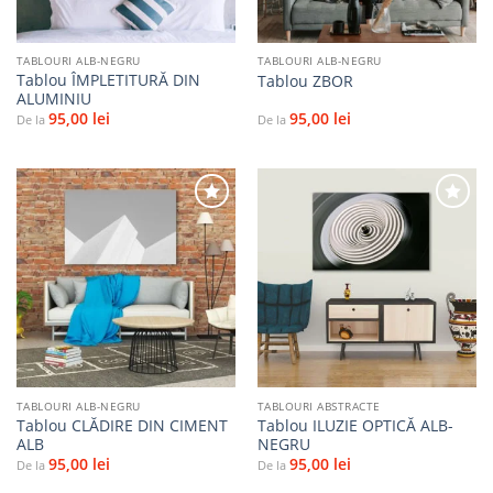
TABLOURI ALB-NEGRU
TABLOURI ALB-NEGRU
Tablou ÎMPLETITURĂ DIN
Tablou ZBOR
ALUMINIU
95,00
lei
95,00
lei
De la
De la
Adaugă
Adaugă
la
la
favorite
favorite
TABLOURI ALB-NEGRU
TABLOURI ABSTRACTE
Tablou CLĂDIRE DIN CIMENT
Tablou ILUZIE OPTICĂ ALB-
ALB
NEGRU
95,00
lei
95,00
lei
De la
De la