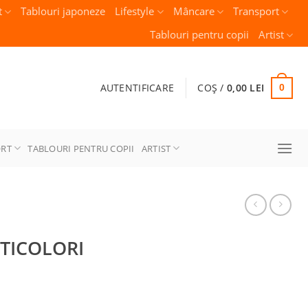
t
Tablouri japoneze
Lifestyle
Mâncare
Transport
Tablouri pentru copii
Artist
AUTENTIFICARE
COȘ /
0,00
LEI
0
ORT
TABLOURI PENTRU COPII
ARTIST
LTICOLORI