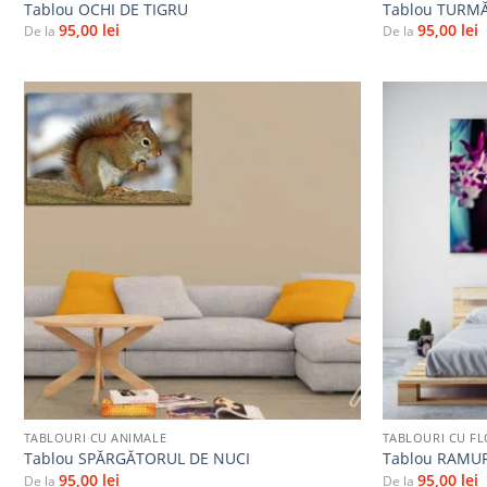
Tablou OCHI DE TIGRU
Tablou TURMĂ
95,00
lei
95,00
lei
De la
De la
Adaugă
la
favorite
+
+
TABLOURI CU ANIMALE
TABLOURI CU FL
Tablou SPĂRGĂTORUL DE NUCI
Tablou RAMUR
95,00
lei
95,00
lei
De la
De la