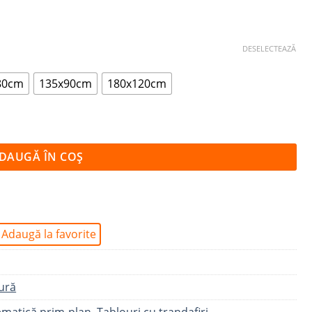
DESELECTEAZĂ
80cm
135x90cm
180x120cm
RI
DAUGĂ ÎN COȘ
Adaugă la favorite
ură
ematică prim-plan
,
Tablouri cu trandafiri