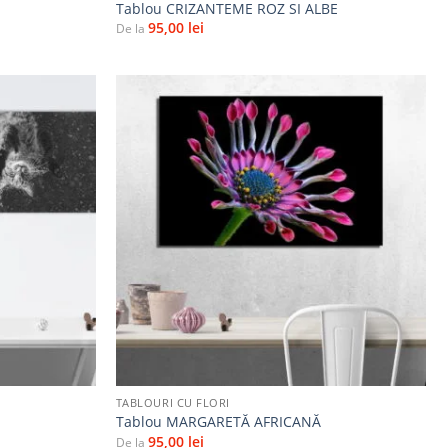
I
Tablou CRIZANTEME ROZ SI ALBE
95,00
lei
De la
Adaugă
Adaugă
la
la
favorite
favorite
+
TABLOURI CU FLORI
Tablou MARGARETĂ AFRICANĂ
95,00
lei
De la