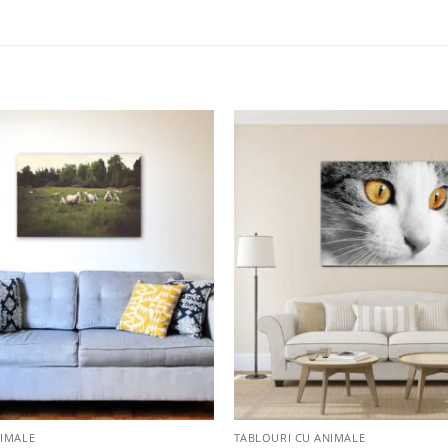
Adaugă
la
favorite
+
NIMALE
TABLOURI CU ANIMALE