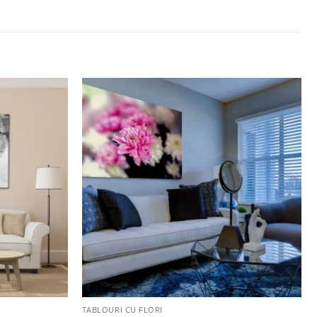
Adaugă
Adaugă
la
la
favorite
favorite
+
TABLOURI CU FLORI