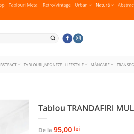
op
Tablouri Metal
Retro/vintage
Urban
Natură
Abstrac
ABSTRACT
TABLOURI JAPONEZE
LIFESTYLE
MÂNCARE
TRANSP
Tablou TRANDAFIRI MU
95,00
lei
De la
Adaugă