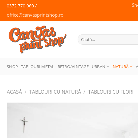
Skip
Sh
0372 770 960 /
to
office@canvasprintshop.ro
content
CANVAS
PRINT SHOP
Caută
după:
SHOP
TABLOURI METAL
RETRO/VINTAGE
URBAN
NATURĂ
ACASĂ
/
TABLOURI CU NATURĂ
/
TABLOURI CU FLORI