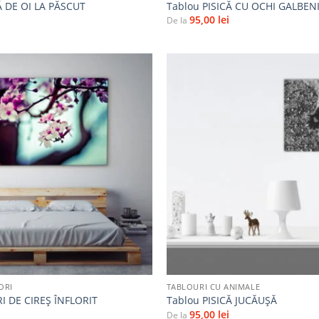
 DE OI LA PĂSCUT
Tablou PISICĂ CU OCHI GALBEN
95,00
lei
De la
Adaugă
la
favorite
+
ORI
TABLOURI CU ANIMALE
I DE CIREȘ ÎNFLORIT
Tablou PISICĂ JUCĂUȘĂ
95,00
lei
De la