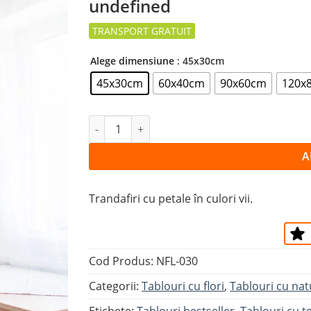
undefined
la
favorite
Alege dimensiune
: 45x30cm
45x30cm
60x40cm
90x60cm
120x
Cantitate Tablou TRANDAFIRI MULTICOLO
A
Trandafiri cu petale în culori vii.
Cod Produs:
NFL-030
Categorii:
Tablouri cu flori
,
Tablouri cu nat
Etichete:
Tablouri bestseller
,
Tablouri cu t