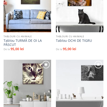
Adaugă
Adaugă
la
la
favorite
favorite
TABLOURI CU ANIMALE
TABLOURI CU ANIMALE
Tablou TURMĂ DE OI LA
Tablou OCHI DE TIGRU
PĂSCUT
95,00
lei
95,00
lei
De la
De la
Adaugă
Adaugă
la
la
favorite
favorite