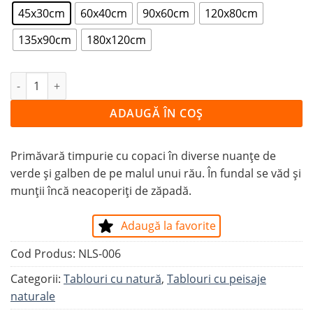
45x30cm
60x40cm
90x60cm
120x80cm
135x90cm
180x120cm
Cantitate Tablou ÎNCEPUT DE TOAMNĂ PE MALUL LACU
ADAUGĂ ÎN COȘ
Primăvară timpurie cu copaci în diverse nuanțe de
verde și galben de pe malul unui rău. În fundal se văd și
munții încă neacoperiți de zăpadă.
Adaugă la favorite
Cod Produs:
NLS-006
Categorii:
Tablouri cu natură
,
Tablouri cu peisaje
naturale