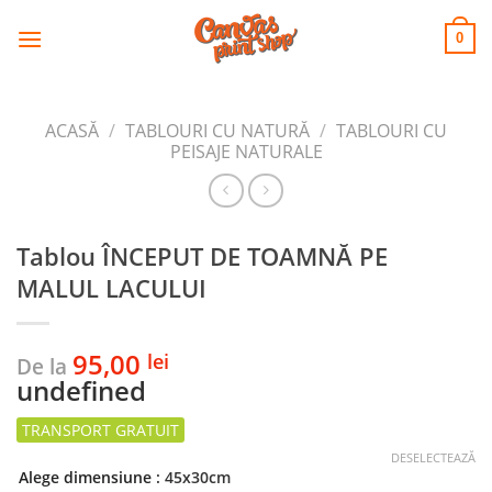
CANVAS
Skip
to
PRINT SHOP
0
content
ACASĂ
/
TABLOURI CU NATURĂ
/
TABLOURI CU
PEISAJE NATURALE
Tablou ÎNCEPUT DE TOAMNĂ PE
MALUL LACULUI
95,00
lei
De la
undefined
DESELECTEAZĂ
Alege dimensiune
: 45x30cm