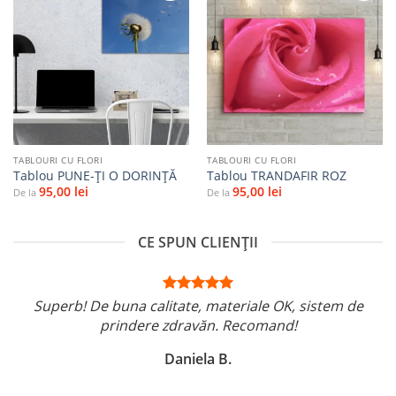
Adaugă
Adaugă
la
la
favorite
favorite
TABLOURI CU FLORI
TABLOURI CU FLORI
Tablou PUNE-ŢI O DORINŢĂ
Tablou TRANDAFIR ROZ
95,00
lei
95,00
lei
De la
De la
CE SPUN CLIENȚII
Superb! De buna calitate, materiale OK, sistem de
prindere zdravăn. Recomand!
Daniela B.