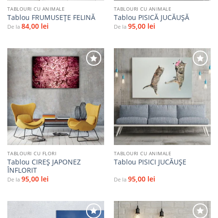
TABLOURI CU ANIMALE
TABLOURI CU ANIMALE
Tablou FRUMUSEȚE FELINĂ
Tablou PISICĂ JUCĂUȘĂ
84,00
lei
95,00
lei
De la
De la
Adaugă
Adaugă
la
la
favorite
favorite
TABLOURI CU FLORI
TABLOURI CU ANIMALE
Tablou CIREȘ JAPONEZ
Tablou PISICI JUCĂUŞE
ÎNFLORIT
95,00
lei
95,00
lei
De la
De la