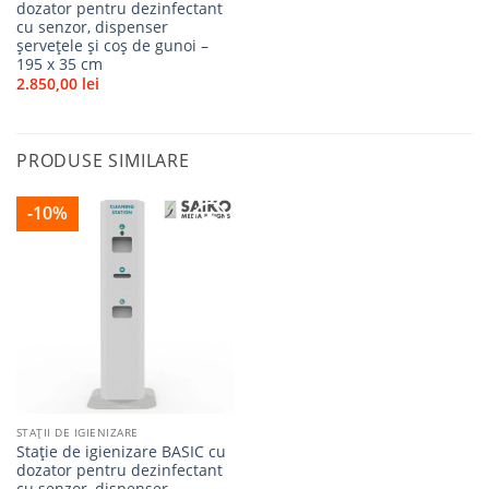
dozator pentru dezinfectant
cu senzor, dispenser
șervețele și coș de gunoi –
195 x 35 cm
2.850,00
lei
PRODUSE SIMILARE
-10%
Adaugă
la
favorite
STAȚII DE IGIENIZARE
Stație de igienizare BASIC cu
dozator pentru dezinfectant
cu senzor, dispenser