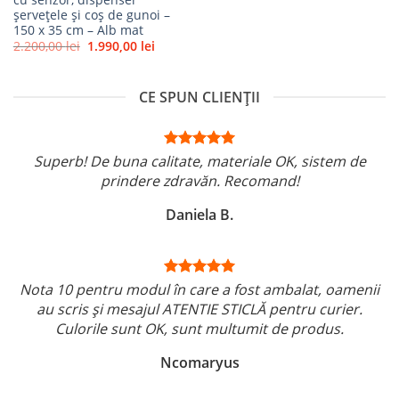
șervețele și coș de gunoi –
150 x 35 cm – Alb mat
Prețul
Prețul
2.200,00
lei
1.990,00
lei
inițial
curent
a
este:
fost:
1.990,00 lei.
2.200,00 lei.
CE SPUN CLIENȚII
Superb! De buna calitate, materiale OK, sistem de
prindere zdravăn. Recomand!
Daniela B.
Nota 10 pentru modul în care a fost ambalat, oamenii
au scris și mesajul ATENTIE STICLĂ pentru curier.
Culorile sunt OK, sunt multumit de produs.
Ncomaryus