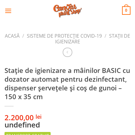
CANVAS
Skip
to
PRINT SHOP
0
content
ACASĂ
/
SISTEME DE PROTECȚIE COVID-19
/
STAȚII DE
IGIENIZARE
Stație de igienizare a mâinilor BASIC cu
dozator automat pentru dezinfectant,
dispenser șervețele și coș de gunoi –
150 x 35 cm
2.200,00
lei
undefined