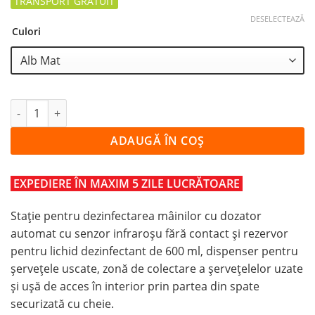
DESELECTEAZĂ
Culori
Cantitate Stație de igienizare a mâinilor BASIC cu dozato
ADAUGĂ ÎN COȘ
EXPEDIERE ÎN MAXIM 5 ZILE LUCRĂTOARE
Stație pentru dezinfectarea mâinilor cu dozator
automat cu senzor infraroșu fără contact și rezervor
pentru lichid dezinfectant de 600 ml, dispenser pentru
șervețele uscate, zonă de colectare a șervețelelor uzate
și ușă de acces în interior prin partea din spate
securizată cu cheie.