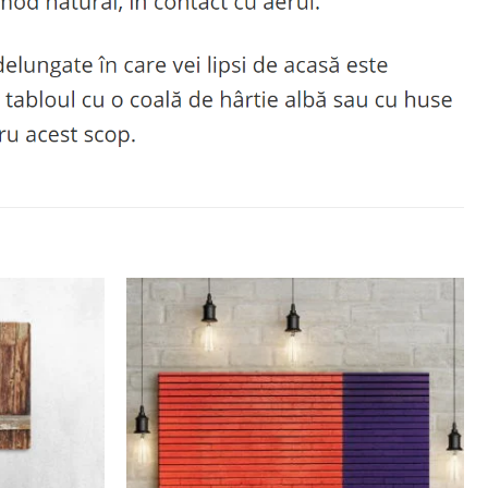
Adaugă
Adaugă
la
la
favorite
favorite