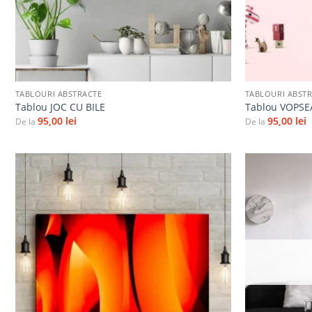
+
+
TABLOURI ABSTRACTE
TABLOURI ABST
Tablou JOC CU BILE
Tablou VOPSE
95,00
lei
95,00
lei
De la
De la
Adaugă
la
favorite