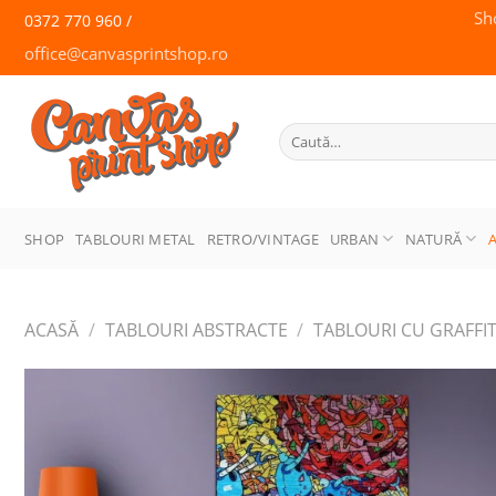
Skip
Sh
0372 770 960 /
to
office@canvasprintshop.ro
content
CANVAS
PRINT SHOP
Caută
după:
SHOP
TABLOURI METAL
RETRO/VINTAGE
URBAN
NATURĂ
ACASĂ
/
TABLOURI ABSTRACTE
/
TABLOURI CU GRAFFIT