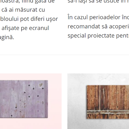
Adaugă
la
favorite