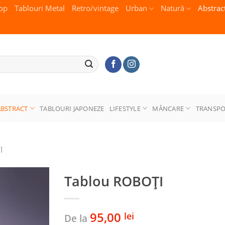
op
Tablouri Metal
Retro/vintage
Urban
Natură
Abstrac
ABSTRACT
TABLOURI JAPONEZE
LIFESTYLE
MÂNCARE
TRANSP
I
Tablou ROBOŢI
95,00
lei
De la
Adaugă