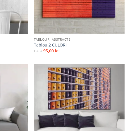
+
TABLOURI ABSTRACTE
Tablou 2 CULORI
95,00
lei
De la
Adaugă
Adaugă
la
la
favorite
favorite