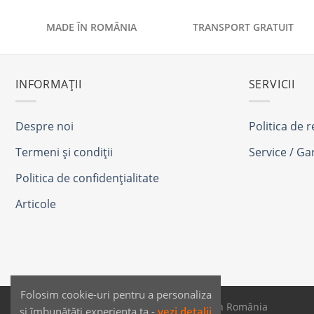
MADE ÎN ROMÂNIA
TRANSPORT GRATUIT
INFORMAȚII
SERVICII
Despre noi
Politica de 
Termeni și condiții
Service / Ga
Politica de confidențialitate
Articole
Folosim cookie-uri pentru a personaliza
SAIKO MEDIA & SIGNS - Produse fabricate în România
și îmbunătăți experiența ta -
vezi detalii