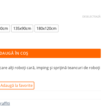
DESELECTEAZĂ
80cm
135x90cm
180x120cm
DAUGĂ ÎN COȘ
care alți roboți cară, imping și sprijină teancuri de roboți
Adaugă la favorite
raffiti