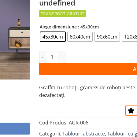
undefined
la
favorite
Alege dimensiune
: 45x30cm
45x30cm
60x40cm
90x60cm
120x
Cantitate Tablou ROBOŢI
A
Graffiti cu roboți, grămezi de roboți peste 
dezafectați.
Cod Produs:
AGR-006
Categorii:
Tablouri abstracte
,
Tablouri cu g