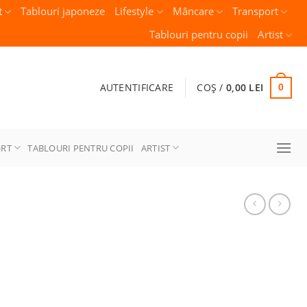
t
Tablouri japoneze
Lifestyle
Mâncare
Transport
Tablouri pentru copii
Artist
AUTENTIFICARE
COȘ /
0,00
LEI
0
ORT
TABLOURI PENTRU COPII
ARTIST