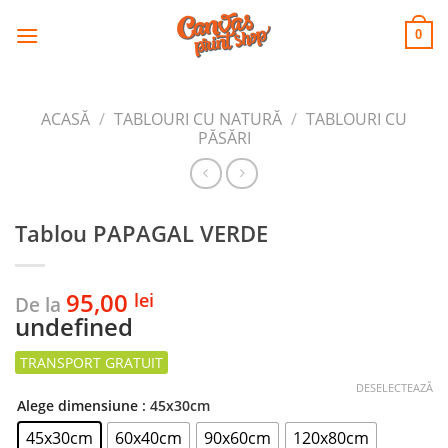
CANVAS
Skip
to
PRINT SHOP
0
content
ACASĂ
/
TABLOURI CU NATURĂ
/
TABLOURI CU
PĂSĂRI
Tablou PAPAGAL VERDE
95,00
lei
De la
undefined
DESELECTEAZĂ
Alege dimensiune
: 45x30cm
45x30cm
60x40cm
90x60cm
120x80cm