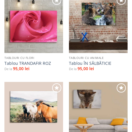
Adaugă
Adaugă
la
la
favorite
favorite
TABLOURI CU FLORI
TABLOURI CU ANIMALE
Tablou TRANDAFIR ROZ
Tablou ÎN SĂLBĂTICIE
95,00
lei
95,00
lei
De la
De la
Adaugă
Adaugă
la
la
favorite
favorite