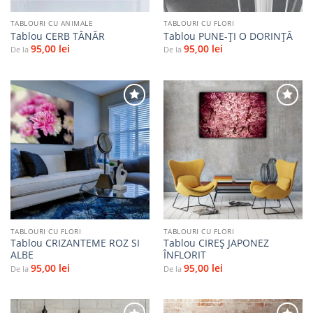
TABLOURI CU ANIMALE
TABLOURI CU FLORI
Tablou CERB TÂNĂR
Tablou PUNE-ŢI O DORINŢĂ
95,00
lei
95,00
lei
De la
De la
Adaugă
Adaugă
la
la
favorite
favorite
TABLOURI CU FLORI
TABLOURI CU FLORI
Tablou CRIZANTEME ROZ SI
Tablou CIREȘ JAPONEZ
ALBE
ÎNFLORIT
95,00
lei
95,00
lei
De la
De la