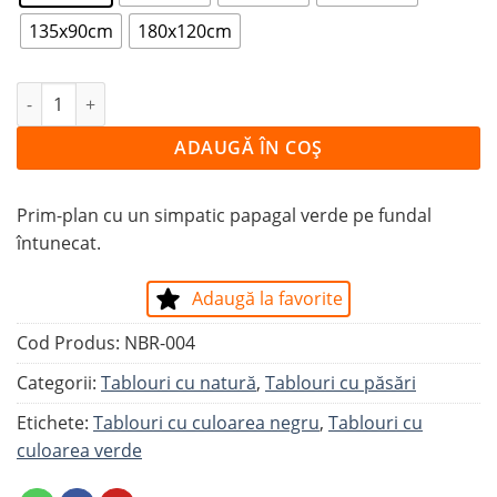
135x90cm
180x120cm
Cantitate Tablou PAPAGAL VERDE
ADAUGĂ ÎN COȘ
Prim-plan cu un simpatic papagal verde pe fundal
întunecat.
Adaugă la favorite
Cod Produs:
NBR-004
Categorii:
Tablouri cu natură
,
Tablouri cu păsări
Etichete:
Tablouri cu culoarea negru
,
Tablouri cu
culoarea verde