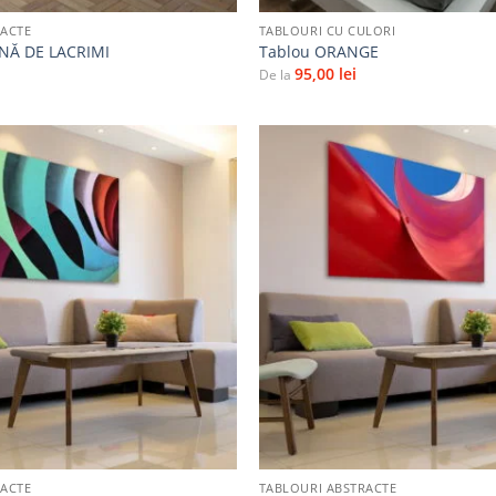
RACTE
TABLOURI CU CULORI
NĂ DE LACRIMI
Tablou ORANGE
95,00
lei
De la
Adaugă
la
favorite
+
RACTE
TABLOURI ABSTRACTE