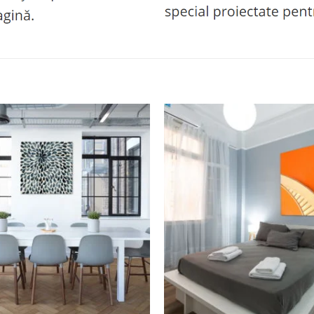
Adaugă
la
favorite
+