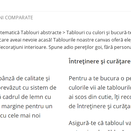
NI COMPARATE
matică Tablouri abstracte > Tablouri cu culori și bucură-t
re aveai nevoie acasă! Tablourile noastre canvas oferă elega
decorațiuni interioare. Spune adio pereților goi, fără persona