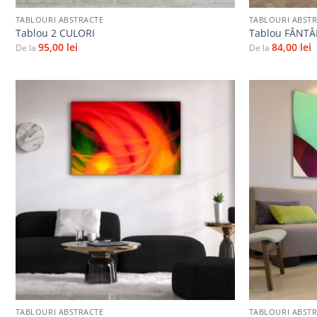
TABLOURI ABSTRACTE
TABLOURI ABST
Tablou 2 CULORI
Tablou FÂNTÂ
95,00
lei
84,00
lei
De la
De la
Adaugă
la
favorite
+
+
TABLOURI ABSTRACTE
TABLOURI ABST