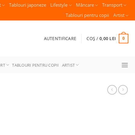
t
Tablouri japoneze
Lifestyle
Mâncare
Transport
Tablouri pentru copii
Artist
AUTENTIFICARE
COȘ /
0,00
LEI
0
ORT
TABLOURI PENTRU COPII
ARTIST