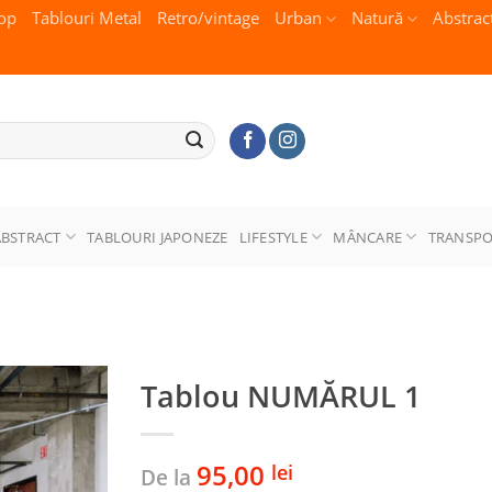
op
Tablouri Metal
Retro/vintage
Urban
Natură
Abstrac
ABSTRACT
TABLOURI JAPONEZE
LIFESTYLE
MÂNCARE
TRANSP
Tablou NUMĂRUL 1
95,00
lei
De la
Adaugă