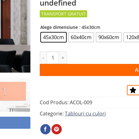
undefined
la
favorite
Alege dimensiune
: 45x30cm
45x30cm
60x40cm
90x60cm
120x
Cantitate Tablou NUMĂRUL 1
A
Cod Produs:
ACOL-009
Categorie:
Tablouri cu culori