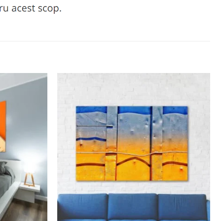
Adaugă
Adaugă
la
la
favorite
favorite
+