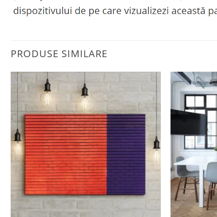
PRODUSE SIMILARE
Adaugă
la
favorite
+
+