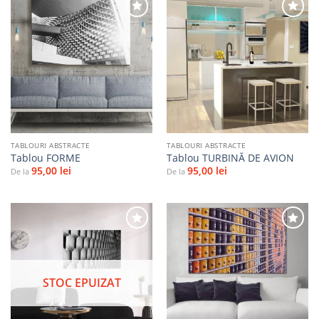
Adaugă
Adaugă
la
la
favorite
favorite
TABLOURI ABSTRACTE
TABLOURI ABSTRACTE
Tablou FORME
Tablou TURBINĂ DE AVION
95,00
lei
95,00
lei
De la
De la
Adaugă
Adaugă
la
la
STOC EPUIZAT
favorite
favorite