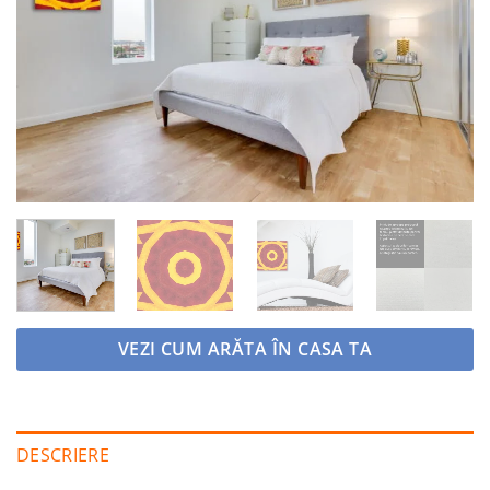
Adaugă
la
favorite
VEZI CUM ARĂTA ÎN CASA TA
DESCRIERE