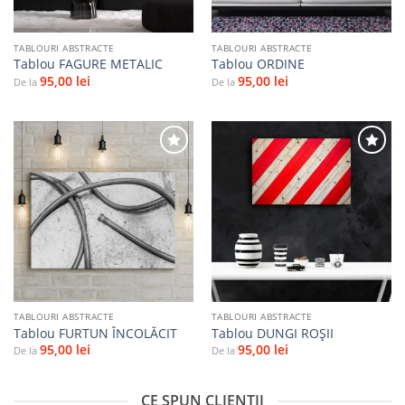
TABLOURI ABSTRACTE
TABLOURI ABSTRACTE
Tablou FAGURE METALIC
Tablou ORDINE
95,00
lei
95,00
lei
De la
De la
Adaugă
Adaugă
la
la
favorite
favorite
TABLOURI ABSTRACTE
TABLOURI ABSTRACTE
Tablou FURTUN ÎNCOLĂCIT
Tablou DUNGI ROŞII
95,00
lei
95,00
lei
De la
De la
CE SPUN CLIENȚII