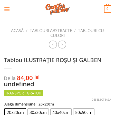
CANVAS
Skip
to
PRINT SHOP
0
content
ACASĂ
/
TABLOURI ABSTRACTE
/
TABLOURI CU
CULORI
Tablou ILUSTRAȚIE ROȘU ȘI GALBEN
84,00
lei
De la
undefined
DESELECTEAZĂ
Alege dimensiune
: 20x20cm
20x20cm
30x30cm
40x40cm
50x50cm