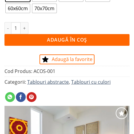
60x60cm
70x70cm
Cantitate Tablou ILUSTRAȚIE ROȘU ȘI GALBEN
ADAUGĂ ÎN COȘ
Adaugă la favorite
Cod Produs:
ACOS-001
Categorii:
Tablouri abstracte
,
Tablouri cu culori