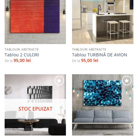
Adaugă
Adaugă
la
la
favorite
favorite
TABLOURI ABSTRACTE
TABLOURI ABSTRACTE
Tablou 2 CULORI
Tablou TURBINĂ DE AVION
95,00
lei
95,00
lei
De la
De la
Adaugă
Adaugă
la
la
STOC EPUIZAT
favorite
favorite