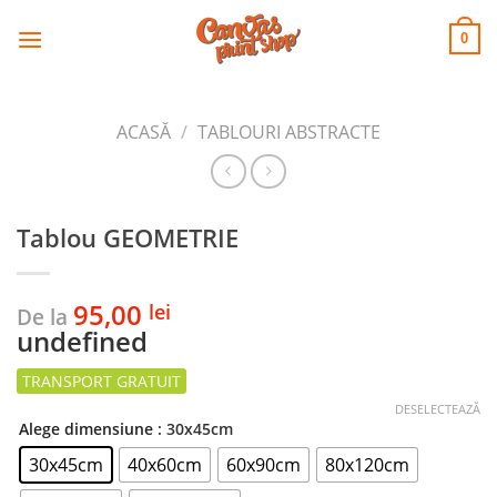
CANVAS
Skip
to
PRINT SHOP
0
content
ACASĂ
/
TABLOURI ABSTRACTE
Tablou GEOMETRIE
95,00
lei
De la
undefined
DESELECTEAZĂ
Alege dimensiune
: 30x45cm
30x45cm
40x60cm
60x90cm
80x120cm