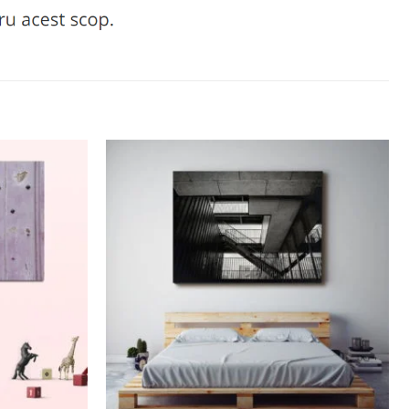
Adaugă
Adaugă
la
la
favorite
favorite
+