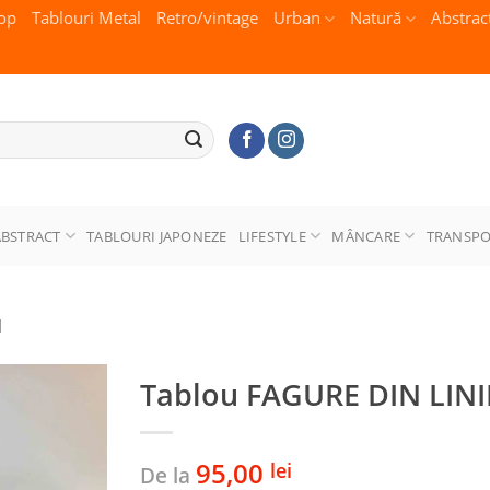
op
Tablouri Metal
Retro/vintage
Urban
Natură
Abstrac
ABSTRACT
TABLOURI JAPONEZE
LIFESTYLE
MÂNCARE
TRANSP
I
Tablou FAGURE DIN LINI
95,00
lei
De la
Adaugă