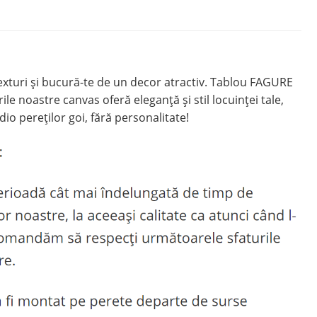
xturi și bucură-te de un decor atractiv. Tablou FAGURE
e noastre canvas oferă eleganță și stil locuinței tale,
io pereților goi, fără personalitate!