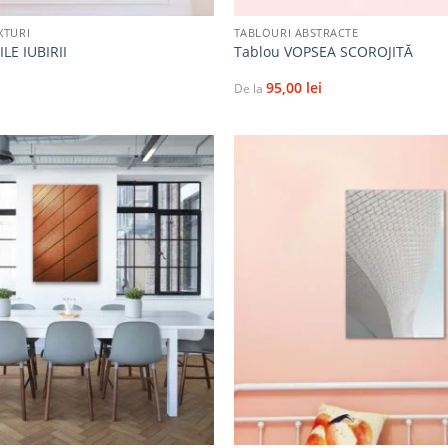
XTURI
TABLOURI ABSTRACTE
LE IUBIRII
Tablou VOPSEA SCOROJITĂ
95,00
lei
De la
Adaugă
la
favorite
+