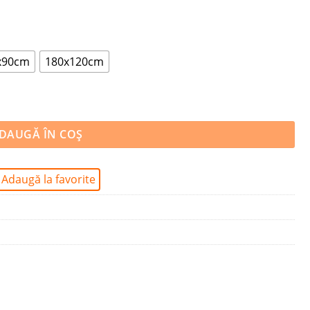
x90cm
180x120cm
NCTE
DAUGĂ ÎN COȘ
Adaugă la favorite