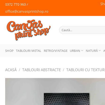
Skip
Sh
0372 770 960 /
to
office@canvasprintshop.ro
content
CANVAS
PRINT SHOP
Caută
după:
SHOP
TABLOURI METAL
RETRO/VINTAGE
URBAN
NATURĂ
ACASĂ
/
TABLOURI ABSTRACTE
/
TABLOURI CU TEXTUR