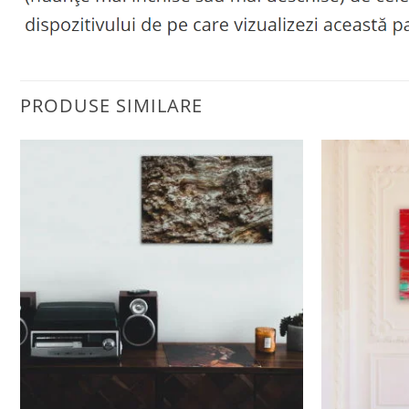
PRODUSE SIMILARE
Adaugă
la
favorite
+
+