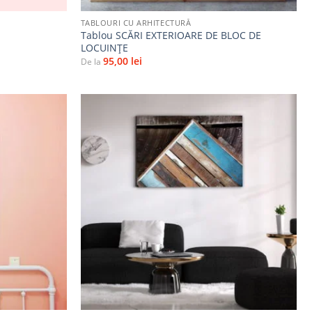
TABLOURI CU ARHITECTURĂ
Tablou SCĂRI EXTERIOARE DE BLOC DE
LOCUINȚE
95,00
lei
De la
Adaugă
Adaugă
la
la
favorite
favorite
+