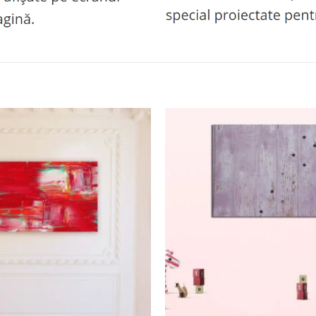
Adaugă
la
favorite
+