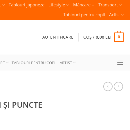
t
Tablouri japoneze
Lifestyle
Mâncare
Transport
Tablouri pentru copii
Artist
AUTENTIFICARE
COȘ /
0,00
LEI
0
ORT
TABLOURI PENTRU COPII
ARTIST
I ȘI PUNCTE