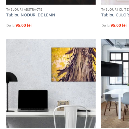
TABLOURI ABSTRACTE
TABLOURI CU TE
Tablou NODURI DE LEMN
Tablou CULORI
95,00
lei
95,00
lei
De la
De la
Adaugă
la
favorite
+
+