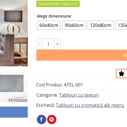
la
favorite
Alege dimensiune
60x40cm
90x60cm
120x80cm
135
Cantitate Tablou FAGURE DIN LINII ȘI PU
A
Cod Produs:
ATEL-001
Categorie:
Tablouri cu texturi
Etichetă:
Tablouri cu cromatică alb negru