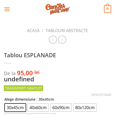
CANVAS
Skip
to
PRINT SHOP
0
content
ACASĂ
/
TABLOURI ABSTRACTE
Tablou ESPLANADE
95,00
lei
De la
undefined
DESELECTEAZĂ
Alege dimensiune
: 30x45cm
30x45cm
40x60cm
60x90cm
80x120cm