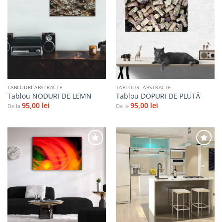
Adaugă
Adaugă
la
la
favorite
favorite
TABLOURI ABSTRACTE
TABLOURI ABSTRACTE
Tablou NODURI DE LEMN
Tablou DOPURI DE PLUTĂ
95,00
lei
95,00
lei
De la
De la
Adaugă
Adaugă
la
la
favorite
favorite