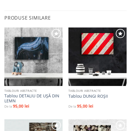
PRODUSE SIMILARE
Adaugă
Adaugă
la
la
favorite
favorite
TABLOURI ABSTRACTE
TABLOURI ABSTRACTE
Tablou DETALIU DE UŞĂ DIN
Tablou DUNGI ROŞII
LEMN
95,00
lei
95,00
lei
De la
De la