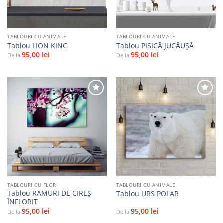
TABLOURI CU ANIMALE
TABLOURI CU ANIMALE
Tablou LION KING
Tablou PISICĂ JUCĂUȘĂ
95,00
lei
95,00
lei
De la
De la
Adaugă
Adaugă
la
la
favorite
favorite
TABLOURI CU FLORI
TABLOURI CU ANIMALE
Tablou RAMURI DE CIREȘ
Tablou URS POLAR
ÎNFLORIT
95,00
lei
95,00
lei
De la
De la