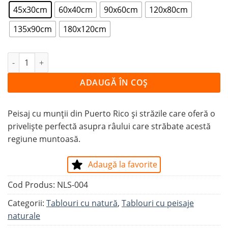
45x30cm
60x40cm
90x60cm
120x80cm
135x90cm
180x120cm
Cantitate Tablou DRUM DE MUNTE ÎN PUERTO RICO
ADAUGĂ ÎN COȘ
Peisaj cu munții din Puerto Rico și străzile care oferă o
priveliște perfectă asupra râului care străbate acestă
regiune muntoasă.
Adaugă la favorite
Cod Produs:
NLS-004
Categorii:
Tablouri cu natură
,
Tablouri cu peisaje
naturale