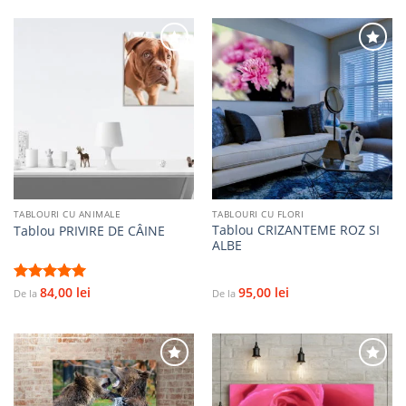
Adaugă
Adaugă
la
la
favorite
favorite
TABLOURI CU ANIMALE
TABLOURI CU FLORI
Tablou CRIZANTEME ROZ SI
Tablou PRIVIRE DE CÂINE
ALBE
84,00
lei
95,00
lei
Evaluat la
De la
De la
5.00
stele
din 5