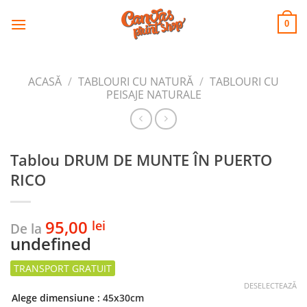
CANVAS
Skip
to
PRINT SHOP
0
content
ACASĂ
/
TABLOURI CU NATURĂ
/
TABLOURI CU
PEISAJE NATURALE
Tablou DRUM DE MUNTE ÎN PUERTO
RICO
95,00
lei
De la
undefined
DESELECTEAZĂ
Alege dimensiune
: 45x30cm