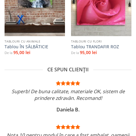
Adaugă
Adaugă
la
la
favorite
favorite
TABLOURI CU ANIMALE
TABLOURI CU FLORI
Tablou ÎN SĂLBĂTICIE
Tablou TRANDAFIR ROZ
95,00
lei
95,00
lei
De la
De la
CE SPUN CLIENȚII
Superb! De buna calitate, materiale OK, sistem de
prindere zdravăn. Recomand!
Daniela B.
Nota 10 pentru modul în care a fost ambalat, oamenii