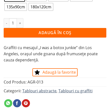
135x90cm
180x120cm
Cantitate Tablou DEPENDENȚA DE FRUMUSEȚE
ADAUGĂ ÎN COȘ
Graffiti cu mesajul „I was a botox junkie” din Los
Angeles, orașul unde goana după frumusețe poate
cauza dependență.
Adaugă la favorite
Cod Produs:
AGR-013
Categorii:
Tablouri abstracte
,
Tablouri cu graffiti