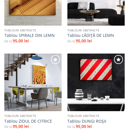
favorite
favorite
TABLOURI ABSTRACTE
TABLOURI ABSTRACTE
Tablou SPIRALE DIN LEMN
Tablou LĂDIȚĂ DE LEMN
95,00
lei
95,00
lei
De la
De la
Adaugă
Adaugă
la
la
favorite
favorite
TABLOURI ABSTRACTE
TABLOURI ABSTRACTE
Tablou ZIDUL DE CITRICE
Tablou DUNGI ROŞII
95,00
lei
95,00
lei
De la
De la