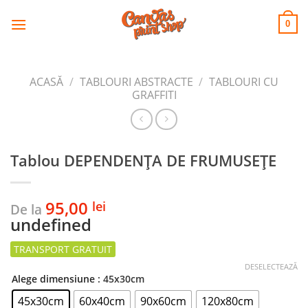
CANVAS
Skip
to
PRINT SHOP
0
content
ACASĂ
/
TABLOURI ABSTRACTE
/
TABLOURI CU
GRAFFITI
Tablou DEPENDENȚA DE FRUMUSEȚE
95,00
lei
De la
undefined
DESELECTEAZĂ
Alege dimensiune
: 45x30cm
45x30cm
60x40cm
90x60cm
120x80cm