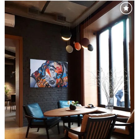
Adaugă
la
favorite