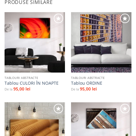
PRODUSE SIMILARE
Adaugă
Adaugă
la
la
favorite
favorite
TABLOURI ABSTRACTE
TABLOURI ABSTRACTE
Tablou CULORI ÎN NOAPTE
Tablou ORDINE
95,00
lei
95,00
lei
De la
De la
Adaugă
Adaugă
la
la