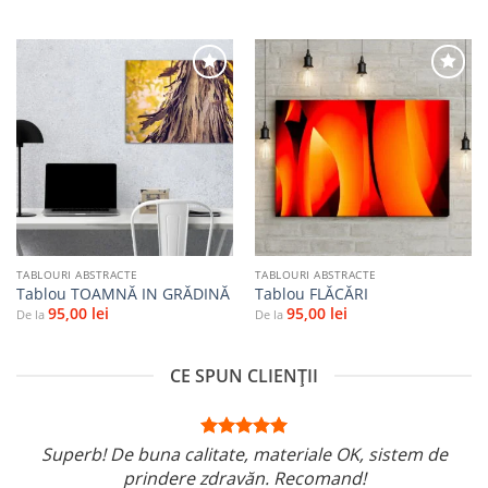
Adaugă
Adaugă
la
la
favorite
favorite
TABLOURI ABSTRACTE
TABLOURI ABSTRACTE
Tablou TOAMNĂ IN GRĂDINĂ
Tablou FLĂCĂRI
95,00
lei
95,00
lei
De la
De la
CE SPUN CLIENȚII
Superb! De buna calitate, materiale OK, sistem de
prindere zdravăn. Recomand!