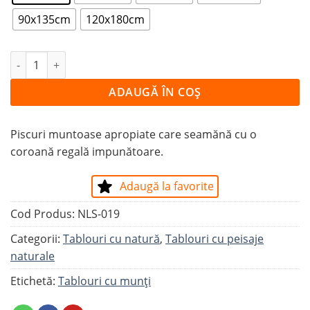
90x135cm
120x180cm
Cantitate Tablou CREASTA MUNȚILOR
ADAUGĂ ÎN COȘ
Piscuri muntoase apropiate care seamănă cu o
coroană regală impunătoare.
Adaugă la favorite
Cod Produs:
NLS-019
Categorii:
Tablouri cu natură
,
Tablouri cu peisaje
naturale
Etichetă:
Tablouri cu munți