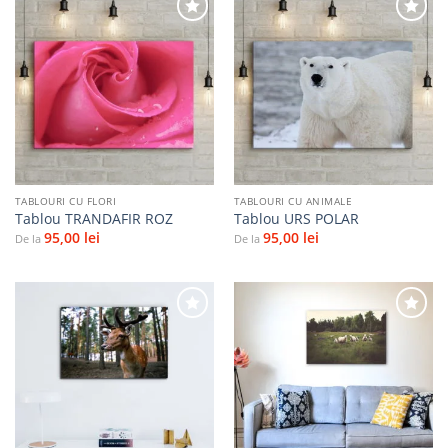
Adaugă
Adaugă
la
la
favorite
favorite
TABLOURI CU FLORI
TABLOURI CU ANIMALE
Tablou TRANDAFIR ROZ
Tablou URS POLAR
95,00
lei
95,00
lei
De la
De la
Adaugă
Adaugă
la
la
favorite
favorite