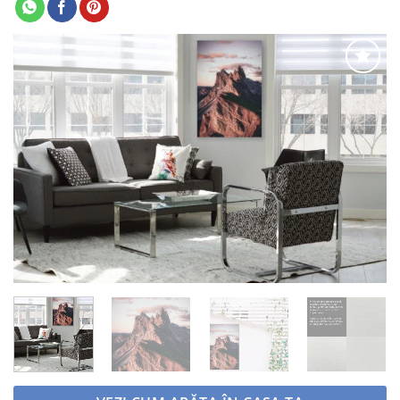
Adaugă
la
favorite