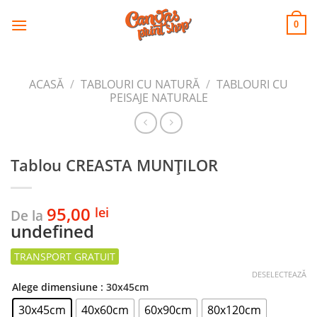
CANVAS
Skip
to
PRINT SHOP
0
content
ACASĂ
/
TABLOURI CU NATURĂ
/
TABLOURI CU
PEISAJE NATURALE
Tablou CREASTA MUNȚILOR
95,00
lei
De la
undefined
DESELECTEAZĂ
Alege dimensiune
: 30x45cm
30x45cm
40x60cm
60x90cm
80x120cm