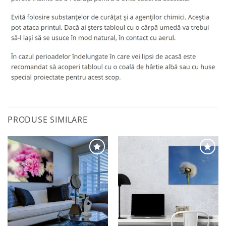
PRODUSE SIMILARE
Adaugă
Adaugă
la
la
favorite
favorite