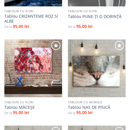
TABLOURI CU FLORI
TABLOURI CU FLORI
Tablou CRIZANTEME ROZ SI
Tablou PUNE-ŢI O DORINŢĂ
ALBE
95,00
lei
95,00
lei
De la
De la
Adaugă
Adaugă
la
la
favorite
favorite
TABLOURI CU FLORI
TABLOURI CU ANIMALE
Tablou MĂCEŞE
Tablou NAS DE PISICĂ
95,00
lei
95,00
lei
De la
De la