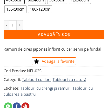
135x90cm
180x120cm
Cantitate Tablou CER SENIN CU CIREȘ JAPONEZ ÎNFLORI
ADAUGĂ ÎN COȘ
Ramuri de cireș japonez înflorit cu cer senin pe fundal
Adaugă la favorite
Cod Produs:
NFL-025
Categorii:
Tablouri cu flori
,
Tablouri cu natură
Etichete:
Tablouri cu crengi și ramuri
,
Tablouri cu
culoarea albastru