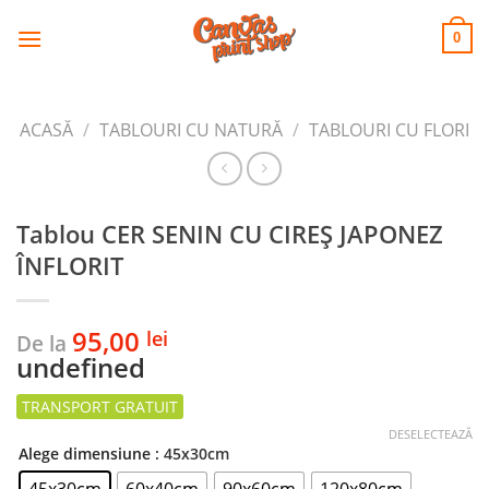
CANVAS
Skip
to
PRINT SHOP
0
content
ACASĂ
/
TABLOURI CU NATURĂ
/
TABLOURI CU FLORI
Tablou CER SENIN CU CIREȘ JAPONEZ
ÎNFLORIT
95,00
lei
De la
undefined
DESELECTEAZĂ
Alege dimensiune
: 45x30cm
45x30cm
60x40cm
90x60cm
120x80cm