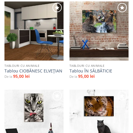
Adaugă
Adaugă
la
la
favorite
favorite
TABLOURI CU ANIMALE
TABLOURI CU ANIMALE
Tablou CIOBĂNESC ELVEȚIAN
Tablou ÎN SĂLBĂTICIE
95,00
lei
95,00
lei
De la
De la
Adaugă
Adaugă
la
la
favorite
favorite