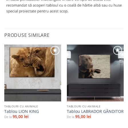
PRODUSE SIMILARE
Adaugă
Adaugă
la
la
favorite
favorite
TABLOURI CU ANIMALE
TABLOURI CU ANIMALE
Tablou LION KING
Tablou LABRADOR GÂNDITOR
95,00
lei
95,00
lei
De la
De la