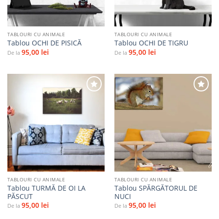
TABLOURI CU ANIMALE
TABLOURI CU ANIMALE
Tablou OCHI DE PISICĂ
Tablou OCHI DE TIGRU
95,00
lei
95,00
lei
De la
De la
Adaugă
Adaugă
la
la
favorite
favorite
TABLOURI CU ANIMALE
TABLOURI CU ANIMALE
Tablou TURMĂ DE OI LA
Tablou SPĂRGĂTORUL DE
PĂSCUT
NUCI
95,00
lei
95,00
lei
De la
De la