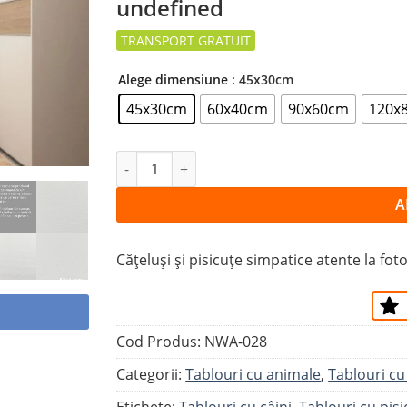
undefined
la
favorite
Alege dimensiune
: 45x30cm
45x30cm
60x40cm
90x60cm
120x
Cantitate Tablou CĂȚELUȘI ȘI PISICUȚE
A
Cățeluși și pisicuțe simpatice atente la fot
Cod Produs:
NWA-028
Categorii:
Tablouri cu animale
,
Tablouri cu
Etichete:
Tablouri cu câini
,
Tablouri cu pisi