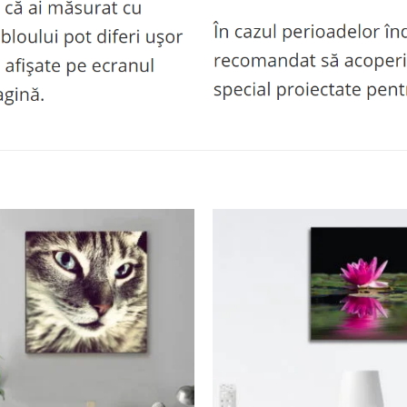
Adaugă
la
favorite