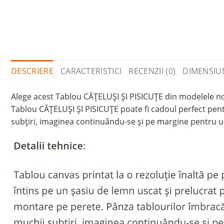
DESCRIERE
CARACTERISTICI
RECENZII (0)
DIMENSIU
Alege acest Tablou CĂȚELUȘI ȘI PISICUȚE din modelele noa
Tablou CĂȚELUȘI ȘI PISICUȚE poate fi cadoul perfect pen
subțiri, imaginea continuându-se și pe margine pentru u