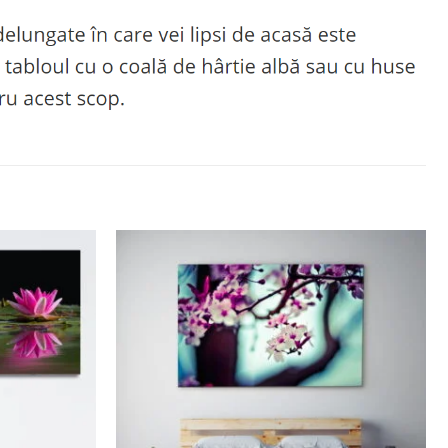
Adaugă
Adaugă
la
la
favorite
favorite