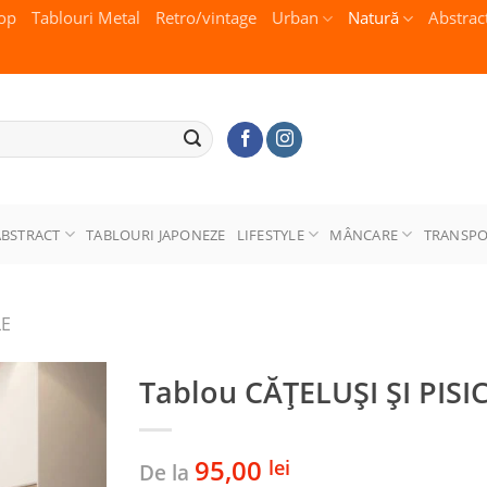
op
Tablouri Metal
Retro/vintage
Urban
Natură
Abstrac
ABSTRACT
TABLOURI JAPONEZE
LIFESTYLE
MÂNCARE
TRANSP
LE
Tablou CĂȚELUȘI ȘI PISI
95,00
lei
De la
Adaugă