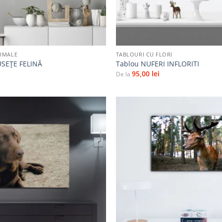
+
NIMALE
TABLOURI CU FLORI
SEȚE FELINĂ
Tablou NUFERI INFLORITI
95,00
lei
De la
Adaugă
la
favorite