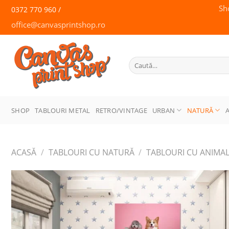
Skip
Sh
0372 770 960 /
to
office@canvasprintshop.ro
content
CANVAS
PRINT SHOP
Caută
după:
SHOP
TABLOURI METAL
RETRO/VINTAGE
URBAN
NATURĂ
ACASĂ
/
TABLOURI CU NATURĂ
/
TABLOURI CU ANIMA