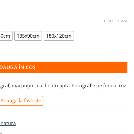
DESELECTEAZĂ
80cm
135x90cm
180x120cm
DAUGĂ ÎN COȘ
ograf, mai puțin cea din dreapta. Fotografie pe fundal roz.
Adaugă la favorite
 natură
ci