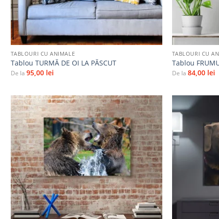
+
+
TABLOURI CU ANIMALE
TABLOURI CU A
Tablou TURMĂ DE OI LA PĂSCUT
Tablou FRUMU
95,00
lei
84,00
lei
De la
De la
Adaugă
la
favorite