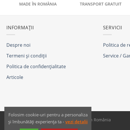
MADE ÎN ROMÂNIA
TRANSPORT GRATUIT
INFORMAȚII
SERVICII
Despre noi
Politica de 
Termeni și condiții
Service / Ga
Politica de confidențialitate
Articole
Folosim cookie-uri pentru a personaliza
SAIKO MEDIA & SIGNS - Produse fabricate în România
și îmbunătăți experiența ta -
vezi detalii
Dezvoltat de
JPG MEDIA