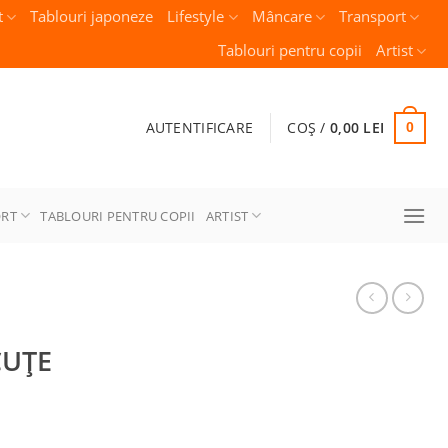
t
Tablouri japoneze
Lifestyle
Mâncare
Transport
Tablouri pentru copii
Artist
AUTENTIFICARE
COȘ /
0,00
LEI
0
ORT
TABLOURI PENTRU COPII
ARTIST
CUȚE