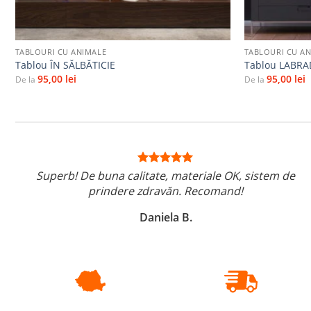
+
+
TABLOURI CU ANIMALE
TABLOURI CU A
Tablou ÎN SĂLBĂTICIE
Tablou LABR
95,00
lei
95,00
lei
De la
De la
Superb! De buna calitate, materiale OK, sistem de
prindere zdravăn. Recomand!
Daniela B.