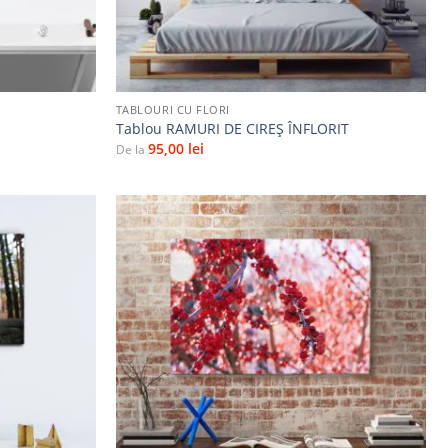
+
TABLOURI CU FLORI
Tablou RAMURI DE CIREȘ ÎNFLORIT
95,00
lei
De la
Adaugă
Adaugă
la
la
favorite
favorite