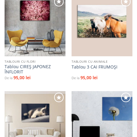
Adaugă
Adaugă
la
la
favorite
favorite
TABLOURI CU FLORI
TABLOURI CU ANIMALE
Tablou CIREȘ JAPONEZ
Tablou 3 CAI FRUMOȘI
ÎNFLORIT
95,00
lei
95,00
lei
De la
De la
Adaugă
Adaugă
la
la
favorite
favorite