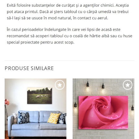
PRODUSE SIMILARE
Adaugă
Adaugă
la
la
favorite
favorite