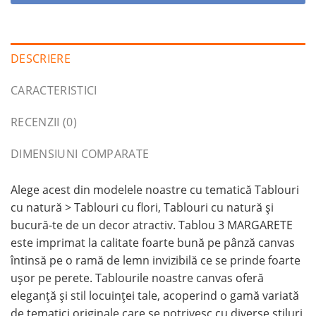
DESCRIERE
CARACTERISTICI
RECENZII (0)
DIMENSIUNI COMPARATE
Alege acest din modelele noastre cu tematică Tablouri
cu natură > Tablouri cu flori, Tablouri cu natură și
bucură-te de un decor atractiv. Tablou 3 MARGARETE
este imprimat la calitate foarte bună pe pânză canvas
întinsă pe o ramă de lemn invizibilă ce se prinde foarte
ușor pe perete. Tablourile noastre canvas oferă
eleganță și stil locuinței tale, acoperind o gamă variată
de tematici originale care se potrivesc cu diverse stiluri