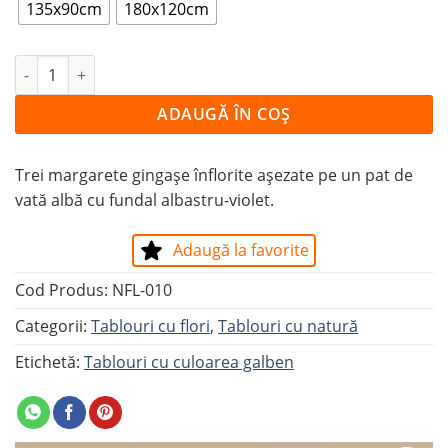
135x90cm
180x120cm
Cantitate Tablou 3 MARGARETE
ADAUGĂ ÎN COȘ
Trei margarete gingașe înflorite așezate pe un pat de
vată albă cu fundal albastru-violet.
Adaugă la favorite
Cod Produs:
NFL-010
Categorii:
Tablouri cu flori
,
Tablouri cu natură
Etichetă:
Tablouri cu culoarea galben