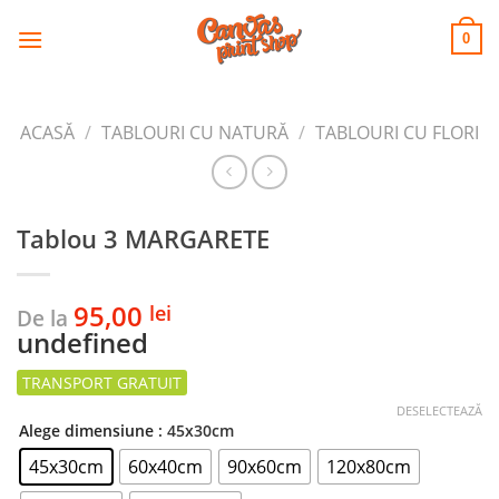
CANVAS
Skip
to
PRINT SHOP
0
content
ACASĂ
/
TABLOURI CU NATURĂ
/
TABLOURI CU FLORI
Tablou 3 MARGARETE
95,00
lei
De la
undefined
DESELECTEAZĂ
Alege dimensiune
: 45x30cm
45x30cm
60x40cm
90x60cm
120x80cm