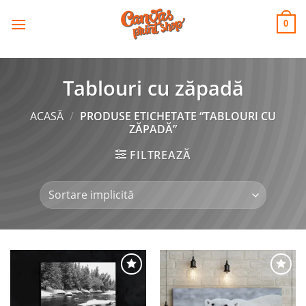
CANVAS
Skip
to
PRINT SHOP
0
content
Tablouri cu zăpadă
ACASĂ
/
PRODUSE ETICHETATE “TABLOURI CU
ZĂPADĂ”
FILTREAZĂ