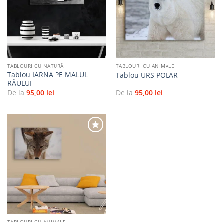
Adaugă
Adaugă
la
la
favorite
favorite
TABLOURI CU NATURĂ
TABLOURI CU ANIMALE
Tablou IARNA PE MALUL
Tablou URS POLAR
RÂULUI
De la
95,00
lei
De la
95,00
lei
Adaugă
la
favorite
TABLOURI CU ANIMALE