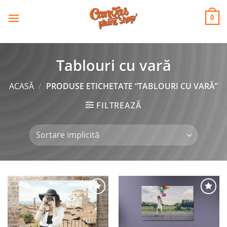
CANVAS
Skip
to
PRINT SHOP
0
content
Tablouri cu vară
ACASĂ
/
PRODUSE ETICHETATE “TABLOURI CU VARĂ”
FILTREAZĂ
Adaugă
Adaugă
la
la