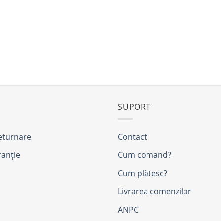
SUPORT
returnare
Contact
ranție
Cum comand?
Cum plătesc?
Livrarea comenzilor
ANPC