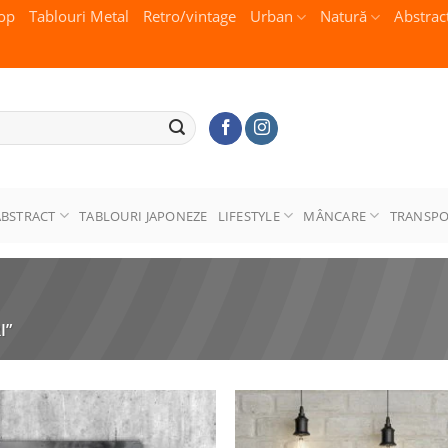
op
Tablouri Metal
Retro/vintage
Urban
Natură
Abstrac
ABSTRACT
TABLOURI JAPONEZE
LIFESTYLE
MÂNCARE
TRANSP
I”