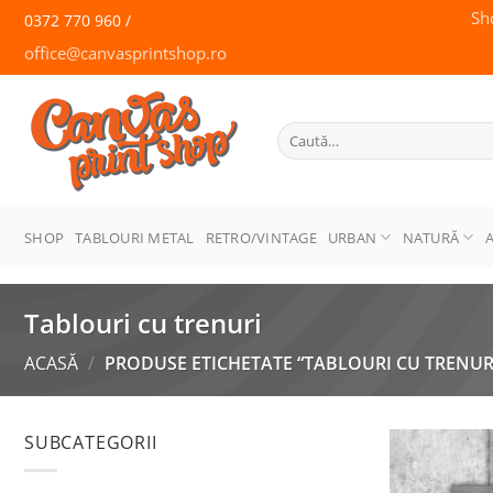
Skip
Sh
0372 770 960 /
to
office@canvasprintshop.ro
content
CANVAS
PRINT SHOP
Caută
după:
SHOP
TABLOURI METAL
RETRO/VINTAGE
URBAN
NATURĂ
Tablouri cu trenuri
ACASĂ
/
PRODUSE ETICHETATE “TABLOURI CU TRENUR
SUBCATEGORII