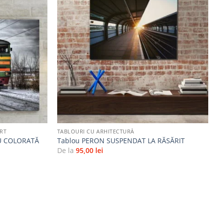
Adaugă
Adaugă
la
la
favorite
favorite
+
RT
TABLOURI CU ARHITECTURĂ
IU COLORATĂ
Tablou PERON SUSPENDAT LA RĂSĂRIT
De la
95,00
lei