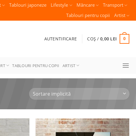
t
Tablouri japoneze
Lifestyle
Mâncare
Transport
Tablouri pentru copii
Artist
AUTENTIFICARE
COȘ /
0,00
LEI
0
ORT
TABLOURI PENTRU COPII
ARTIST