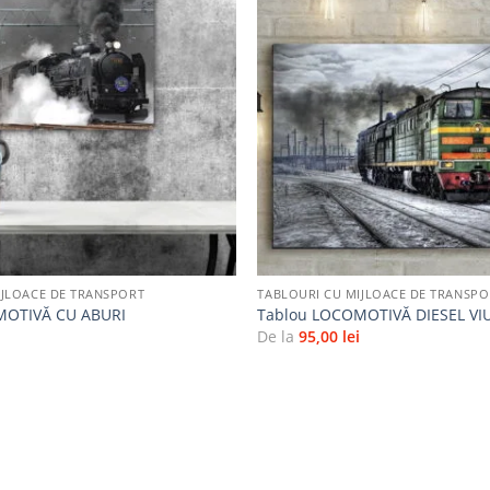
Adaugă
la
favorite
+
IJLOACE DE TRANSPORT
TABLOURI CU MIJLOACE DE TRANSPO
MOTIVĂ CU ABURI
Tablou LOCOMOTIVĂ DIESEL V
i
De la
95,00
lei