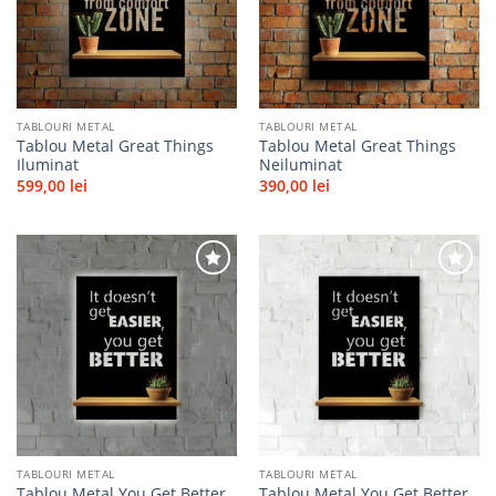
favorite
favorite
TABLOURI METAL
TABLOURI METAL
Tablou Metal Great Things
Tablou Metal Great Things
Iluminat
Neiluminat
599,00
lei
390,00
lei
Adaugă
Adaugă
la
la
favorite
favorite
TABLOURI METAL
TABLOURI METAL
Tablou Metal You Get Better
Tablou Metal You Get Better