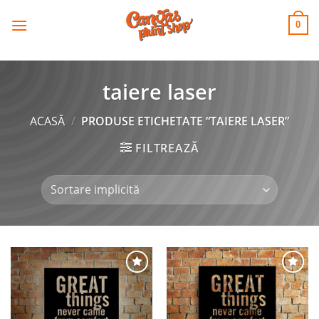
CANVAS
Skip
to
PRINT SHOP
0
content
taiere laser
ACASĂ
/
PRODUSE ETICHETATE “TAIERE LASER”
FILTREAZĂ
Adaugă
Adaugă
la
la