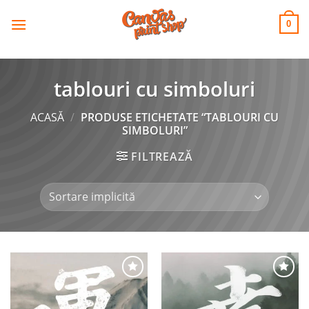
CANVAS
Skip
to
PRINT SHOP
0
content
tablouri cu simboluri
ACASĂ
/
PRODUSE ETICHETATE “TABLOURI CU
SIMBOLURI”
FILTREAZĂ