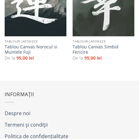
Adaugă
Adaugă
la
la
favorite
favorite
TABLOURI JAPONEZE
TABLOURI JAPONEZE
Tablou Canvas Norocul si
Tablou Canvas Simbol
Muntele Fuji
Fericire
De la
95,00
lei
De la
95,00
lei
INFORMAȚII
Despre noi
Termeni și condiții
Politica de confidențialitate